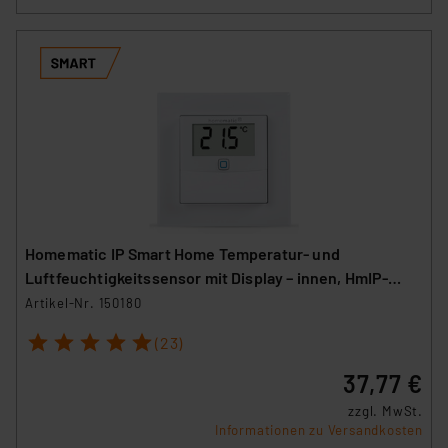
Homematic IP Smart Home Temperatur- und
Luftfeuchtigkeitssensor mit Display – innen, HmIP-
STHD
Artikel-Nr. 150180
1
2
3
4
5
(23)
37,77 €
zzgl. MwSt.
Informationen zu Versandkosten