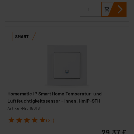
Homematic IP Smart Home Temperatur- und
Luftfeuchtigkeitssensor – innen, HmIP-STH
Artikel-Nr. 150181
1
2
3
4
5
(21)
29,37 €