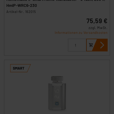
(1) lit. a DSGVO. Nähere Infos zu diesen Drittanbietern
HmIP-WRC6-230
und zu der jeweiligen Datenübermittlung erhalten Sie in
Artikel-Nr. 162015
der Datenschutzerklärung. Für die USA besteht kein
75,59 €
Angemessenheitsbeschluss der EU. Dies bedeutet,
dass die USA als Land mit unzureichendem
zzgl. MwSt.
Informationen zu Versandkosten
Datenschutz nach EU-Standards eingestuft wird. So
besteht etwa das Risiko, dass US-Behörden
personenbezogene Daten in
Überwachungsprogrammen verarbeiten, ohne dass
hiergegen Klagemöglichkeiten für Europäer bestehen.
Unsere Kooperation mit diesen Dienstleistern stützt
sich auf die Standarddatenschutzklauseln der
Europäischen Kommission sowie einer eigenen
Beurteilung der mit der Datenübermittlung,
insbesondere der Art der übermittelten Daten,
verbundenen Risiken.“
Impressum
|
Datenschutzerklärung