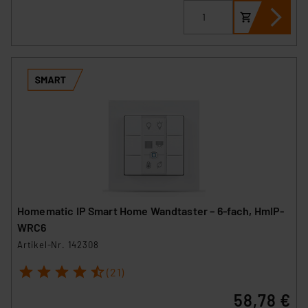
Homematic IP Smart Home Wandtaster – 6-fach, HmIP-
WRC6
Artikel-Nr. 142308
1
2
3
4
5
(21)
58,78 €