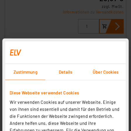
zzgl. MwSt.
Informationen zu Versandkosten
Zustimmung
Details
Über Cookies
Diese Webseite verwendet Cookies
Wir verwenden Cookies auf unserer Webseite. Einige
Homematic IP Smart Home Wandthermostat mit
von ihnen sind essentiell und damit für den Betrieb und
Luftfeuchtigkeitssensor, anthrazit, HmIP-WTH-A
die Funktionen der Webseite zwingend erforderlich.
Andere helfen uns, diese Webseite und ihre
Artikel-Nr. 159820
Erfahrungen zu verbessern. Für die Verwendung von