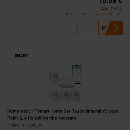
75,59 €
der Datenschutzerklärung. Für die USA besteht kein
zzgl. MwSt.
Angemessenheitsbeschluss der EU. Dies bedeutet,
Informationen zu Versandkosten
dass die USA als Land mit unzureichendem
Datenschutz nach EU-Standards eingestuft wird. So
besteht etwa das Risiko, dass US-Behörden
personenbezogene Daten in
Überwachungsprogrammen verarbeiten, ohne dass
hiergegen Klagemöglichkeiten für Europäer bestehen.
Unsere Kooperation mit diesen Dienstleistern stützt
sich auf die Standarddatenschutzklauseln der
Europäischen Kommission sowie einer eigenen
Beurteilung der mit der Datenübermittlung,
insbesondere der Art der übermittelten Daten,
verbundenen Risiken.“
Impressum
|
Datenschutzerklärung
Homematic IP Smart Home Set Raumklima mit Access
Point 2, 4 Heizkörperthermostate
Artikel-Nr. 258585