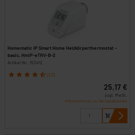
Homematic IP Smart Home Heizkörperthermostat –
basic, HmIP-eTRV-B-2
Artikel-Nr. 153412
1
2
3
4
5
(23)
25,17 €
zzgl. MwSt.
Informationen zu Versandkosten