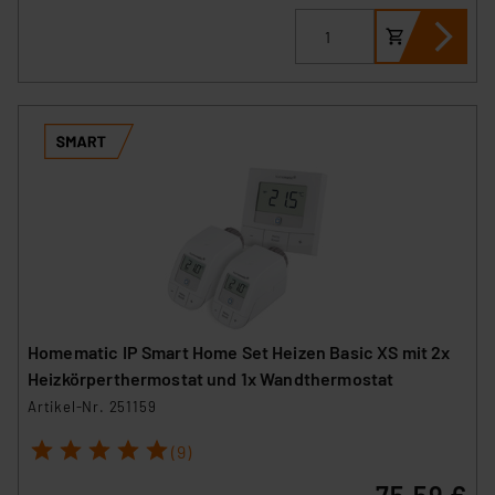
können die Verwendung nicht notwendiger Cookies
ablehnen oder ihr ganz oder teilweise zustimmen. Ihre
erteilte Zustimmung können Sie jederzeit unter dem
Link „Cookie Einstellungen“ anpassen oder widerrufen.
Die Rechtmäßigkeit der Speicherung, Abrufung und
Weiterverarbeitung dieser Daten zur Auswertung und
Analyse bis zum Zeitpunkt des Widerrufs bleibt hiervon
unberührt. Ihre Browser-Einstellungen können dazu
führen, dass die Einstellungen nicht längerfristig
gespeichert werden und dieses Banner erneut
angezeigt wird.
„Einige Drittanbieter verarbeiten personenbezogene
Homematic IP Smart Home Set Heizen Basic XS mit 2x
Daten in den USA. Ihre Einwilligung zur Einbindung von
Heizkörperthermostat und 1x Wandthermostat
Cookies dieser Drittanbieter umfasst daher ggf. auch
Artikel-Nr. 251159
die Verarbeitung Ihrer Daten in den USA gemäß Art. 49
1
2
3
4
5
(1) lit. a DSGVO. Nähere Infos zu diesen Drittanbietern
(9)
und zu der jeweiligen Datenübermittlung erhalten Sie in