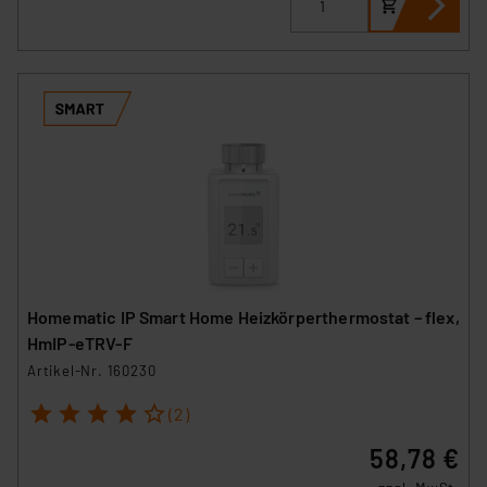
Homematic IP Smart Home Heizkörperthermostat – flex,
HmIP-eTRV-F
Artikel-Nr. 160230
1
2
3
4
5
(2)
58,78 €