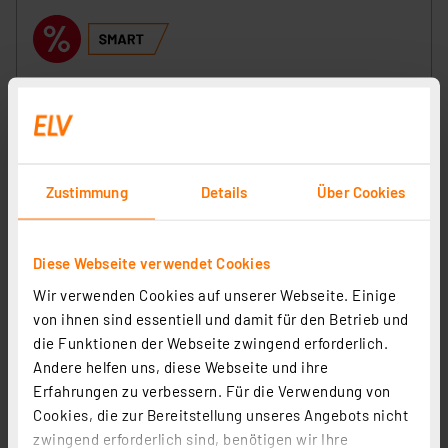
Zustimmung
Details
Über Cookies
Homematic IP Smart Home Set Heizen – easy connect,
HmIP-SK9-2
Diese Webseite verwendet Cookies
Artikel-Nr. 153413
Wir verwenden Cookies auf unserer Webseite. Einige
von ihnen sind essentiell und damit für den Betrieb und
1
2
3
4
5
(29)
die Funktionen der Webseite zwingend erforderlich.
33,57 €
Andere helfen uns, diese Webseite und ihre
Erfahrungen zu verbessern. Für die Verwendung von
zzgl. MwSt.
Cookies, die zur Bereitstellung unseres Angebots nicht
Informationen zu Versandkosten
zwingend erforderlich sind, benötigen wir Ihre