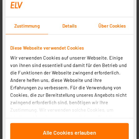
Rücksendungen / Reklamationen
Zustimmung
Details
Über Cookies
Haben Sie ein weiteres Anliegen? Schreiben Sie eine
E-Mail an:
Info@elv.com
, wir werden uns zeitnah
Diese Webseite verwendet Cookies
darum kümmern.
Wir verwenden Cookies auf unserer Webseite. Einige
von ihnen sind essentiell und damit für den Betrieb und
die Funktionen der Webseite zwingend erforderlich.
Andere helfen uns, diese Webseite und ihre
Erfahrungen zu verbessern. Für die Verwendung von
Cookies, die zur Bereitstellung unseres Angebots nicht
zwingend erforderlich sind, benötigen wir Ihre
Zustimmung. Wir verwenden solche Cookies, um
Inhalte und Anzeigen zu personalisieren, Funktionen
für soziale Medien anbieten zu können und die Zugriffe
Alle Cookies erlauben
auf unsere Website zu analysieren. Außerdem geben