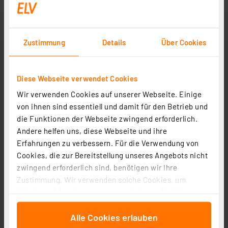
Zustimmung
Details
Über Cookies
Diese Webseite verwendet Cookies
Wir verwenden Cookies auf unserer Webseite. Einige
von ihnen sind essentiell und damit für den Betrieb und
die Funktionen der Webseite zwingend erforderlich.
Homematic Differenz-Temperatur-Sensor HM-WDS30-
Andere helfen uns, diese Webseite und ihre
OT2-SM-2 für Smart Home / Hausautomation
Erfahrungen zu verbessern. Für die Verwendung von
Cookies, die zur Bereitstellung unseres Angebots nicht
Artikel-Nr. 143420
zwingend erforderlich sind, benötigen wir Ihre
1
2
3
4
5
(11)
Zustimmung. Wir verwenden solche Cookies, um
Inhalte und Anzeigen zu personalisieren, Funktionen
33,57 €
für soziale Medien anbieten zu können und die Zugriffe
zzgl. MwSt.
Alle Cookies erlauben
auf unsere Website zu analysieren. Außerdem geben
Informationen zu Versandkosten