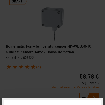
Homematic Funk-Temperatursensor HM-WDS30-TO,
außen für Smart Home / Hausautomation
Artikel-Nr. 076922
1
2
3
4
5
(3)
58,78 €
zzgl. MwSt.
Informationen zu Versandkosten