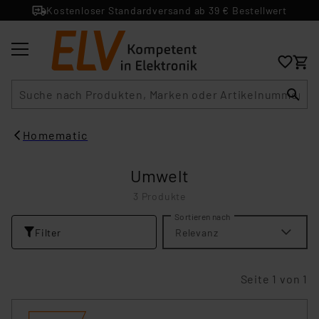
Kostenloser Standardversand ab 39 € Bestellwert
Suche
Homematic
Umwelt
3 Produkte
Sortieren nach
Filter
Relevanz
Seite 1 von 1