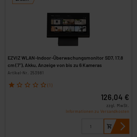
verbundenen Risiken.“
Impressum
|
Datenschutzerklärung
EZVIZ WLAN-Indoor-Überwachungsmonitor SD7, 17,8
cm (7"), Akku, Anzeige von bis zu 6 Kameras
Artikel-Nr. 253981
1
2
3
4
5
(1)
126,04 €
zzgl. MwSt.
Informationen zu Versandkosten