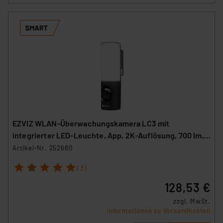
EZVIZ WLAN-Überwachungskamera LC3 mit
integrierter LED-Leuchte, App, 2K-Auflösung, 700 lm,
IP65
Artikel-Nr. 252680
1
2
3
4
5
(3)
128,53 €
zzgl. MwSt.
Informationen zu Versandkosten