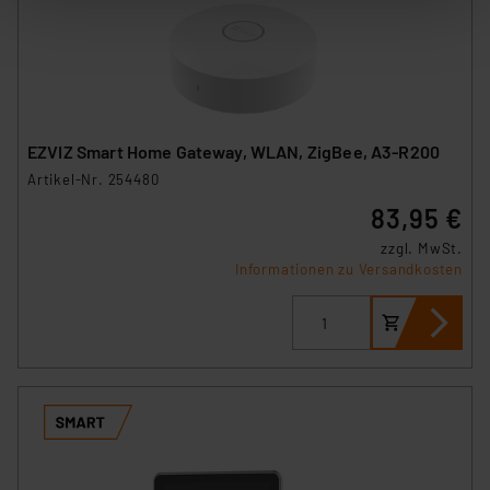
Informationen auf Ihrem gerät (§25 Abs.1 TTDSG) sowie
der anschließenden Weiterverarbeitung für die
nachfolgend dargestellten bzw. die von Ihnen
ausgewählten Verarbeitungszwecke (Art. 6 Abs.1a DSG-
VO) zu. Eine detaillierte Auflistung der einzelnen
Cookies nach Zweck und Anbieter ist durch Klick auf
EZVIZ Smart Home Gateway, WLAN, ZigBee, A3-R200
den Button „Ablehnen oder Einstellungen“ abrufbar. Sie
Artikel-Nr. 254480
können die Verwendung nicht notwendiger Cookies
83,95 €
ablehnen oder ihr ganz oder teilweise zustimmen. Ihre
erteilte Zustimmung können Sie jederzeit unter dem
zzgl. MwSt.
Link „Cookie Einstellungen“ anpassen oder widerrufen.
Informationen zu Versandkosten
Die Rechtmäßigkeit der Speicherung, Abrufung und
Weiterverarbeitung dieser Daten zur Auswertung und
Analyse bis zum Zeitpunkt des Widerrufs bleibt hiervon
unberührt. Ihre Browser-Einstellungen können dazu
führen, dass die Einstellungen nicht längerfristig
gespeichert werden und dieses Banner erneut
angezeigt wird.