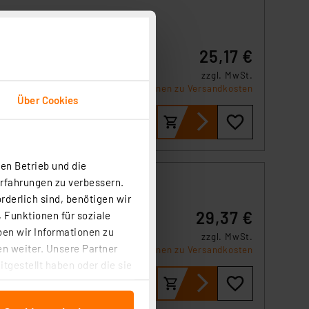
25,17 €
zzgl. MwSt.
Informationen zu Versandkosten
 –
Über Cookies
 oder
ür
en Betrieb und die
Erfahrungen zu verbessern.
rderlich sind, benötigen wir
29,37 €
 Funktionen für soziale
ben wir Informationen zu
A in
zzgl. MwSt.
n weiter. Unsere Partner
-
Informationen zu Versandkosten
er
tgestellt haben oder die sie
cken, stimmen Sie sowohl
anschließenden