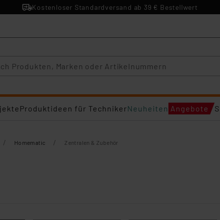
Kostenloser Standardversand ab 39 € Bestellwert
jekte
Produktideen für Techniker
Neuheiten
Angebote
S
/
/
Homematic
Zentralen & Zubehör