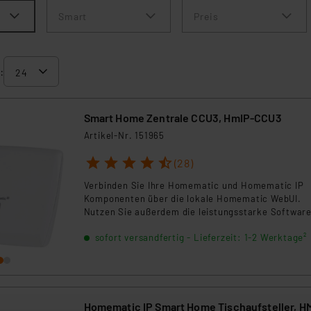
Smart
Preis
:
Smart Home Zentrale CCU3, HmIP-CCU3
Artikel-Nr. 151965
1
2
3
4
5
(28)
Verbinden Sie Ihre Homematic und Homematic IP
Komponenten über die lokale Homematic WebUI.
Nutzen Sie außerdem die leistungsstarke Software
CREATOR NEO, um Ihre eigene App zu gestalten un
sofort versandfertig - Lieferzeit: 1-2 Werktage²
viele Systeme anderer Hersteller zu integrieren.
Homematic IP Smart Home Tischaufsteller, H