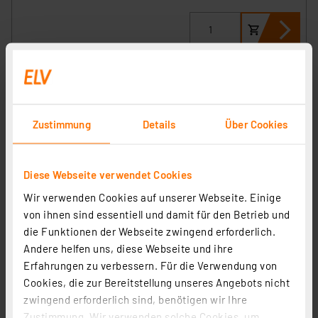
Zustimmung
Details
Über Cookies
Diese Webseite verwendet Cookies
Wir verwenden Cookies auf unserer Webseite. Einige
von ihnen sind essentiell und damit für den Betrieb und
die Funktionen der Webseite zwingend erforderlich.
ELV Bausatz Homematic IP Wandtaster für
Andere helfen uns, diese Webseite und ihre
Markenschalter 2fach HmIP-BRC2
Erfahrungen zu verbessern. Für die Verwendung von
Artikel-Nr. 151999
Cookies, die zur Bereitstellung unseres Angebots nicht
1
2
3
4
5
(6)
zwingend erforderlich sind, benötigen wir Ihre
Zustimmung. Wir verwenden solche Cookies, um