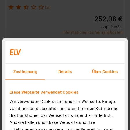
1
2
3
4
5
(9)
252,06 €
zzgl. MwSt.
Informationen zu Versandkosten
Zustimmung
Details
Über Cookies
Diese Webseite verwendet Cookies
Wir verwenden Cookies auf unserer Webseite. Einige
von ihnen sind essentiell und damit für den Betrieb und
die Funktionen der Webseite zwingend erforderlich.
Andere helfen uns, diese Webseite und ihre
Homematic IP Smart Home Temperatur- und
Erfahrungen zu verbessern. Für die Verwendung von