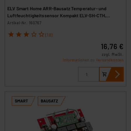
ELV Smart Home ARR-Bausatz Temperatur- und
Luftfeuchtigkeitssensor Kompakt ELV-SH-CTH,
powered by Homematic IP
Artikel-Nr. 160767
1
2
3
4
5
(18)
16,76 €
zzgl. MwSt.
Informationen zu Versandkosten