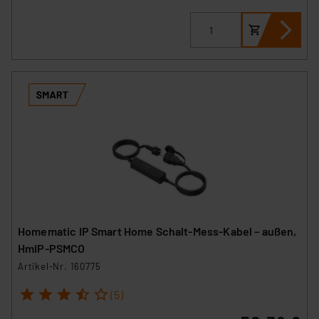
Homematic IP Smart Home Schalt-Mess-Kabel – außen,
HmIP-PSMCO
Artikel-Nr. 160775
1
2
3
4
5
(5)