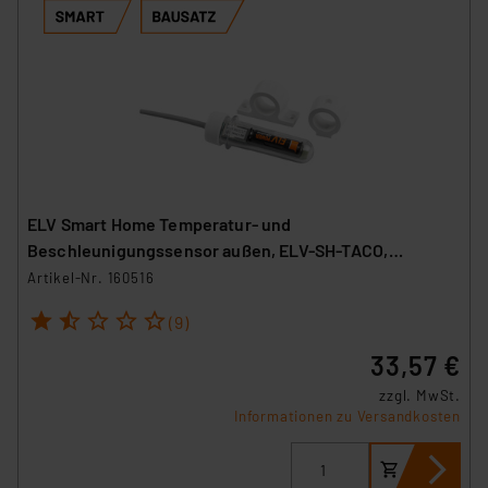
ELV Smart Home Temperatur- und
Beschleunigungssensor außen, ELV-SH-TACO,
powered by Homematic IP
Artikel-Nr. 160516
1
2
3
4
5
(9)
33,57 €
zzgl. MwSt.
Informationen zu Versandkosten