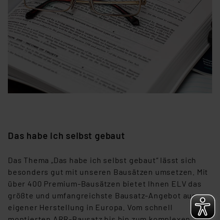
besteht etwa das Risiko, dass US-Behörden
personenbezogene Daten in
Überwachungsprogrammen verarbeiten, ohne dass
hiergegen Klagemöglichkeiten für Europäer bestehen.
Unsere Kooperation mit diesen Dienstleistern stützt
sich auf die Standarddatenschutzklauseln der
Europäischen Kommission sowie einer eigenen
Beurteilung der mit der Datenübermittlung,
insbesondere der Art der übermittelten Daten,
verbundenen Risiken.“
Das habe ich selbst gebaut
Impressum
|
Datenschutzerklärung
Das Thema „Das habe ich selbst gebaut“ lässt sich
besonders gut mit unseren Bausätzen umsetzen. Mit
über 400 Premium-Bausätzen bietet Ihnen ELV das
größte und umfangreichste Bausatz-Angebot aus
eigener Herstellung in Europa. Vom schnell
montierten ARR-Bausatz bis hin zum komplexen