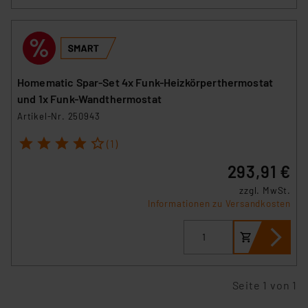
Homematic Spar-Set 4x Funk-Heizkörperthermostat
und 1x Funk-Wandthermostat
Artikel-Nr. 250943
1
2
3
4
5
(1)
293,91 €
zzgl. MwSt.
Informationen zu Versandkosten
Seite 1 von 1