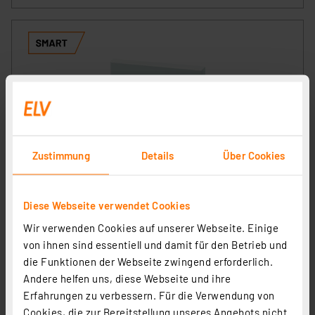
Zustimmung
Details
Über Cookies
Homematic Funk-Wandthermostat HM-TC-IT-WM-W-EU
für Smart Home / Hausautomation
Diese Webseite verwendet Cookies
Artikel-Nr. 132030
Wir verwenden Cookies auf unserer Webseite. Einige
1
2
3
4
5
(24)
von ihnen sind essentiell und damit für den Betrieb und
die Funktionen der Webseite zwingend erforderlich.
67,18 €
Andere helfen uns, diese Webseite und ihre
zzgl. MwSt.
Erfahrungen zu verbessern. Für die Verwendung von
Informationen zu Versandkosten
Cookies, die zur Bereitstellung unseres Angebots nicht