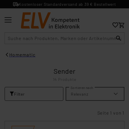
Kostenloser Standardversand ab 39 € Bestellwert
Suche
Homematic
Sender
14 Produkte
Sortieren nach
Filter
Relevanz
Seite 1 von 1