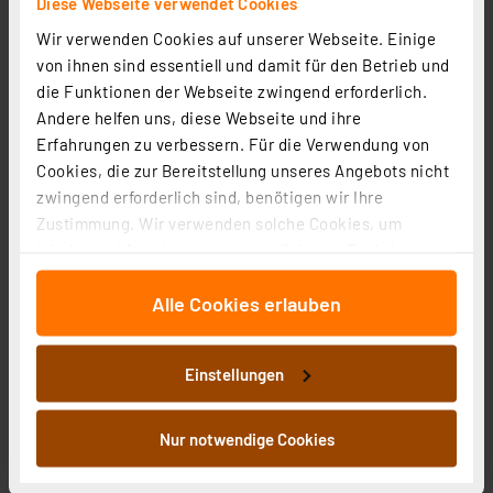
Diese Webseite verwendet Cookies
Wir verwenden Cookies auf unserer Webseite. Einige
von ihnen sind essentiell und damit für den Betrieb und
die Funktionen der Webseite zwingend erforderlich.
Andere helfen uns, diese Webseite und ihre
Erfahrungen zu verbessern. Für die Verwendung von
Cookies, die zur Bereitstellung unseres Angebots nicht
zwingend erforderlich sind, benötigen wir Ihre
Zustimmung. Wir verwenden solche Cookies, um
Inhalte und Anzeigen zu personalisieren, Funktionen
für soziale Medien anbieten zu können und die Zugriffe
Alle Cookies erlauben
auf unsere Website zu analysieren. Außerdem geben
wir Informationen zu Ihrer Verwendung unserer Website
Homematic IP Smart Home Fenster- und Türkontakt mit
an unsere Partner für soziale Medien, Werbung und
Magnet, HmIP-SWDM-2
Einstellungen
Analysen weiter. Unsere Partner führen diese
Artikel-Nr. 151363
Informationen möglicherweise mit weiteren Daten
1
2
3
4
5
zusammen, die Sie ihnen bereitgestellt haben oder die
(23)
Nur notwendige Cookies
sie im Rahmen Ihrer Nutzung der Dienste gesammelt
25,17 €
haben. Indem Sie auf „Alle akzeptieren“ klicken,