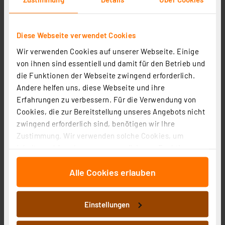
zzgl. MwSt.
Informationen zu Versandkosten
Diese Webseite verwendet Cookies
Wir verwenden Cookies auf unserer Webseite. Einige
von ihnen sind essentiell und damit für den Betrieb und
die Funktionen der Webseite zwingend erforderlich.
Andere helfen uns, diese Webseite und ihre
Erfahrungen zu verbessern. Für die Verwendung von
Cookies, die zur Bereitstellung unseres Angebots nicht
zwingend erforderlich sind, benötigen wir Ihre
Zustimmung. Wir verwenden solche Cookies, um
Inhalte und Anzeigen zu personalisieren, Funktionen
für soziale Medien anbieten zu können und die Zugriffe
Alle Cookies erlauben
auf unsere Website zu analysieren. Außerdem geben
wir Informationen zu Ihrer Verwendung unserer Website
Homematic IP Smart Home 3er-Set
an unsere Partner für soziale Medien, Werbung und
Einstellungen
Heizkörperthermostat kompakt 2 HmIP-eTRV-C-2 inkl.
Analysen weiter. Unsere Partner führen diese
Demontageschutz
Informationen möglicherweise mit weiteren Daten
Artikel-Nr. 251046