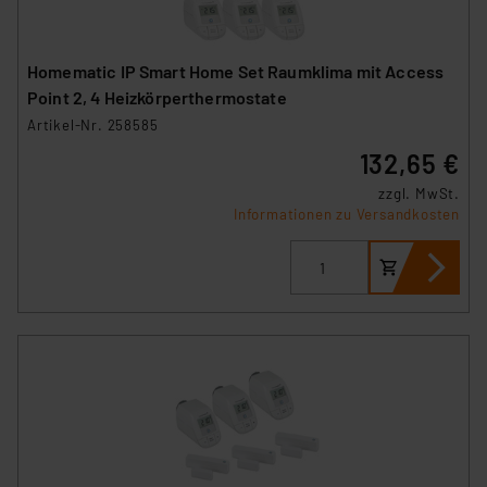
Unsere Kooperation mit diesen Dienstleistern stützt
sich auf die Standarddatenschutzklauseln der
Europäischen Kommission sowie einer eigenen
Homematic IP Smart Home Set Raumklima mit Access
Beurteilung der mit der Datenübermittlung,
Point 2, 4 Heizkörperthermostate
insbesondere der Art der übermittelten Daten,
Artikel-Nr. 258585
verbundenen Risiken.“
132,65 €
Impressum
|
Datenschutzerklärung
zzgl. MwSt.
Informationen zu Versandkosten