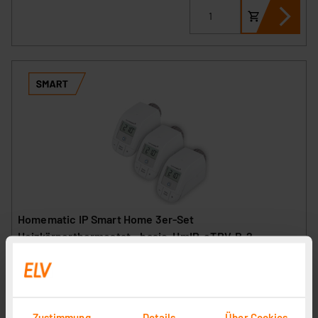
Homematic IP Smart Home 3er-Set
Heizkörperthermostat – basic, HmIP-eTRV-B-2
Artikel-Nr. 251047
1
2
3
4
5
(57)
71,22 €
Zustimmung
Details
Über Cookies