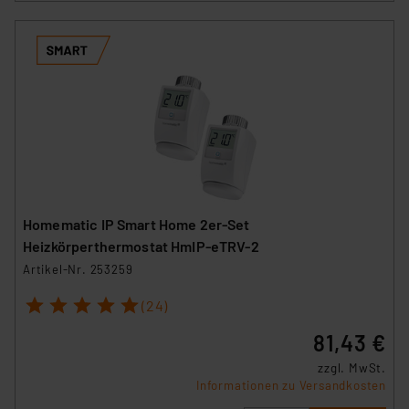
Homematic IP Smart Home 2er-Set
Heizkörperthermostat HmIP-eTRV-2
Artikel-Nr. 253259
1
2
3
4
5
(24)
81,43 €
zzgl. MwSt.
Informationen zu Versandkosten