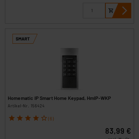
Homematic IP Smart Home Keypad, HmIP-WKP
Artikel-Nr. 156424
1
2
3
4
5
(6)
83,99 €