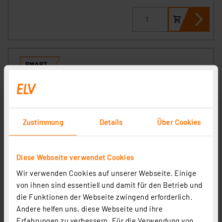
Zustimmung
Details
Über Cookies
Diese Webseite verwendet Cookies
Homematic IP Smart Home Wiegand-Schnittstelle,
HmIP-FWI
Wir verwenden Cookies auf unserer Webseite. Einige
Artikel-Nr. 155182
von ihnen sind essentiell und damit für den Betrieb und
die Funktionen der Webseite zwingend erforderlich.
1
2
3
4
5
(1)
Andere helfen uns, diese Webseite und ihre
Erfahrungen zu verbessern. Für die Verwendung von