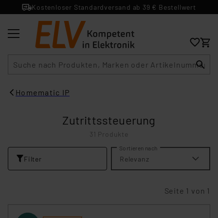
Kostenloser Standardversand ab 39 € Bestellwert
Suche
Homematic IP
Zutrittssteuerung
31 Produkte
Sortieren nach
Filter
Relevanz
Seite 1 von 1