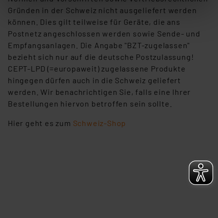
stimmen Sie sowohl dem Speichern und Abrufen von
Gründen in der Schweiz nicht ausgeliefert werden
Informationen auf Ihrem gerät (§25 Abs.1 TTDSG) sowie
können. Dies gilt teilweise für Geräte, die ans
der anschließenden Weiterverarbeitung für die
Postnetz angeschlossen werden sowie Sende- und
nachfolgend dargestellten bzw. die von Ihnen
Empfangsanlagen. Die Angabe "BZT-zugelassen"
ausgewählten Verarbeitungszwecke (Art. 6 Abs.1a DSG-
bezieht sich nur auf die deutsche Postzulassung!
VO) zu. Eine detaillierte Auflistung der einzelnen
CEPT-LPD (=europaweit) zugelassene Produkte
Cookies nach Zweck und Anbieter ist durch Klick auf
hingegen dürfen auch in die Schweiz geliefert
den Button „Ablehnen oder Einstellungen“ abrufbar. Sie
werden. Wir benachrichtigen Sie, falls eine Ihrer
können die Verwendung nicht notwendiger Cookies
Bestellungen hiervon betroffen sein sollte.
ablehnen oder ihr ganz oder teilweise zustimmen. Ihre
erteilte Zustimmung können Sie jederzeit unter dem
Hier geht es zum
Schweiz-Shop
Link „Cookie Einstellungen“ anpassen oder widerrufen.
Die Rechtmäßigkeit der Speicherung, Abrufung und
Weiterverarbeitung dieser Daten zur Auswertung und
Analyse bis zum Zeitpunkt des Widerrufs bleibt hiervon
unberührt. Ihre Browser-Einstellungen können dazu
führen, dass die Einstellungen nicht längerfristig
gespeichert werden und dieses Banner erneut
angezeigt wird.