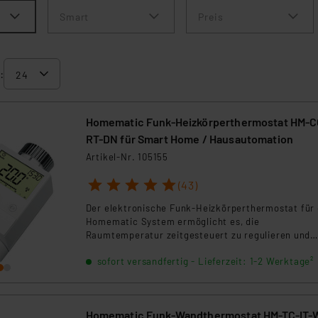
Smart
Preis
:
Homematic Funk-Heizkörperthermostat HM-C
RT-DN für Smart Home / Hausautomation
Artikel-Nr. 105155
1
2
3
4
5
(43)
Der elektronische Funk-Heizkörperthermostat für
Homematic System ermöglicht es, die
Raumtemperatur zeitgesteuert zu regulieren und
Heizphasen individuellen Bedürfnissen anzupassen
sofort versandfertig - Lieferzeit: 1-2 Werktage²
Homematic Funk-Wandthermostat HM-TC-IT-