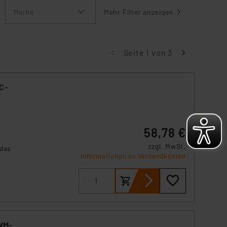
Marke
Mehr Filter anzeigen
Seite 1 von 3
C-
58,78 €
zzgl. MwSt.
 das
Informationen zu Versandkosten
.
WM-