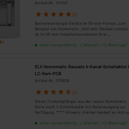
Artikel-Nr. 141743
1
2
3
4
5
(5)
Batterieversorgte Geräte im 55-mm-Format, zum
Beispiel von Homematic, sind sehr flexibel nutzbar
ob im 55-mm-Installationsrahmen Ihrer
Installationsserie, als Solitär an ein Möbel geklebt
sofort versandfertig - Lieferzeit: 1-2 Werktage²
sogar als mobiles Bediengerät, alles ist möglich. F
Letzteres bietet sich dieser Tischaufsteller an.
ELV Homematic Bausatz 4-Kanal-Schaltaktor
LC-Sw4-PCB
Artikel-Nr. 075639
1
2
3
4
5
(3)
Dieser Funkempfänger aus der neuen Homematic
Serie stellt 4 Schaltkanäle mit Relaisausgang zur
Verfügung. ***** Hinweis: Hierbei handelt es sich 
einen Bausatz, der noch zusammengebaut werden
sofort versandfertig - Lieferzeit: 1-2 Werktage²
muss! *****