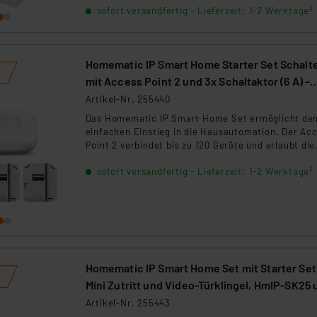
sofort versandfertig - Lieferzeit: 1-2 Werktage²
integrierbar ist.
Homematic IP Smart Home Starter Set Schalt
mit Access Point 2 und 3x Schaltaktor (6 A) –
Unterputz, HmIP-HAP2 und HmIP-FS6
Artikel-Nr. 255440
Das Homematic IP Smart Home Set ermöglicht de
einfachen Einstieg in die Hausautomation. Der Ac
Point 2 verbindet bis zu 120 Geräte und erlaubt die
Steuerung per App, Alexa oder Google Assistant. D
sofort versandfertig - Lieferzeit: 1-2 Werktage²
Schaltaktor macht Beleuchtung, elektrische
Verbraucher und Heizgeräte smart steuerbar.
Individuelle Automatisierungen, hohe Sicherheit u
die einfache Nachrüstung machen das Set zur idea
Lösung für mehr Komfort, Energieeffizienz und
Sicherheit im Zuhause.
Homematic IP Smart Home Set mit Starter Set
Mini Zutritt und Video-Türklingel, HmIP-SK25
HmIP-CODB
Artikel-Nr. 255443