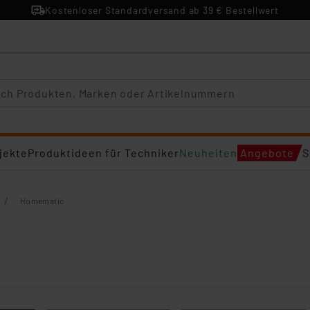
Kostenloser Standardversand ab 39 € Bestellwert
jekte
Produktideen für Techniker
Neuheiten
Angebote
S
/
Homematic