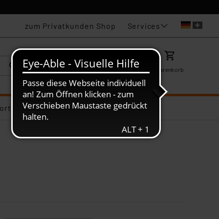
Services
zum Privatkunden Shop
Karriere
Mein ELV
Merkzettel
Warenkorb
ortiments-Deals