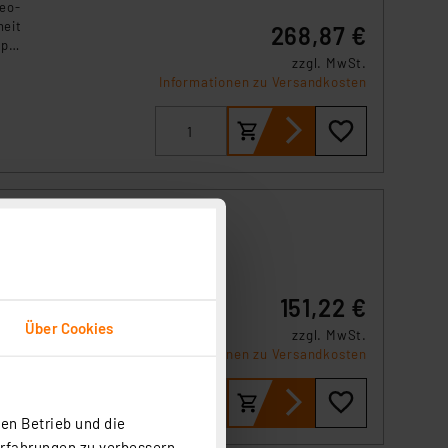
eo-
heit
268,87 €
pp
zzgl. MwSt.
e
Informationen zu Versandkosten
ln
len.
nung
151,22 €
Über Cookies
zzgl. MwSt.
 AIO
Informationen zu Versandkosten
d
en Betrieb und die
Erfahrungen zu verbessern.