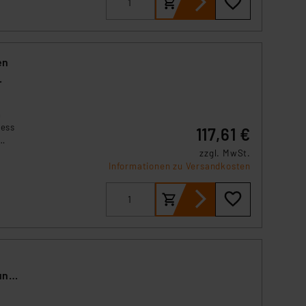
en
n
cess
117,61 €
zzgl. MwSt.
er
Informationen zu Versandkosten
nd
len
 und