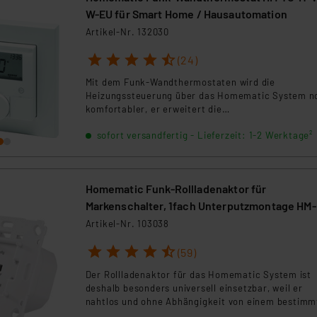
W-EU für Smart Home / Hausautomation
Artikel-Nr. 132030
1
2
3
4
5
(24)
Mit dem Funk-Wandthermostaten wird die
Heizungssteuerung über das Homematic System n
komfortabler, er erweitert die
Steuerungsmöglichkeiten erheblich und sorgt dur
sofort versandfertig - Lieferzeit: 1-2 Werktage²
Messung des Raumklimas für ein exakt
bedarfsgerechtes Heizen des Raums.
Homematic Funk-Rollladenaktor für
Markenschalter, 1fach Unterputzmontage HM
Bl1PBU-FM
Artikel-Nr. 103038
1
2
3
4
5
(59)
Der Rollladenaktor für das Homematic System ist
deshalb besonders universell einsetzbar, weil er
nahtlos und ohne Abhängigkeit von einem bestimm
Schalterprogramm in die eigene Installationslinie