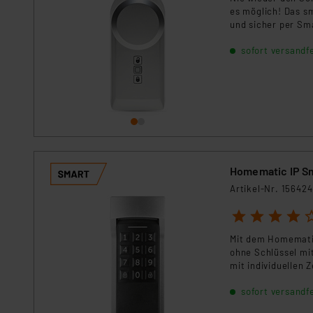
es möglich! Das s
und sicher per Sm
jederzeit im Blick.
sofort versandfe
Homematic IP S
Artikel-Nr. 156424
1
2
3
4
5
Mit dem Homematic 
ohne Schlüssel mi
mit individuellen 
für das Steuern d
sofort versandfe