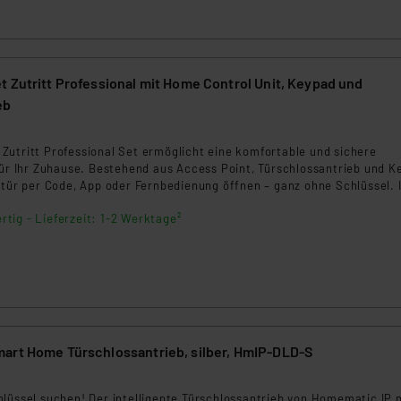
ngemessenheitsbeschluss der EU. Dies bedeutet, dass die USA al
rds eingestuft wird. So besteht etwa das Risiko, dass US-Beh
ammen verarbeiten, ohne dass hiergegen Klagemöglichkeiten fü
en Dienstleistern stützt sich auf die Standarddatenschutzklause
 Zutritt Professional mit Home Control Unit, Keypad und
nen Beurteilung der mit der Datenübermittlung, insbesondere der
eb
.“
Zutritt Professional Set ermöglicht eine komfortable und sichere
klärung
für Ihr Zuhause. Bestehend aus Access Point, Türschlossantrieb und K
stür per Code, App oder Fernbedienung öffnen – ganz ohne Schlüssel. 
n dank einfacher Montage ohne Bohren. Kompatibel mit Homematic I
rtig - Lieferzeit: 1-2 Werktage²
art Home Türschlossantrieb, silber, HmIP-DLD-S
hlüssel suchen! Der intelligente Türschlossantrieb von Homematic IP