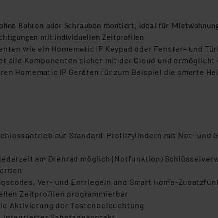
rd ohne Bohren oder Schrauben montiert, ideal für Mietwohn
chtigungen mit individuellen Zeitprofilen
enten wie ein Homematic IP Keypad oder Fenster- und Tür
et alle Komponenten sicher mit der Cloud und ermöglicht
eren Homematic IP Geräten für zum Beispiel die smarte H
hlossantrieb auf Standard-Profilzylindern mit Not- und G
jederzeit am Drehrad möglich (Notfunktion) Schlüsselver
werden
ugangscodes, Ver- und Entriegeln und Smart Home-Zusatzfu
ellen Zeitprofilen programmierbar
die Aktivierung der Tastenbeleuchtung
 integrierter Sabotagekontakt