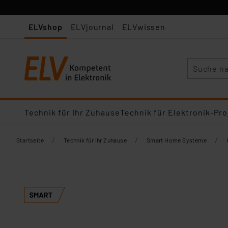
ELVshop
ELVjournal
ELVwissen
Suche
Technik für Ihr Zuhause
Technik für Elektronik-Pro
/
/
/
Startseite
Technik für Ihr Zuhause
Smart Home Systeme