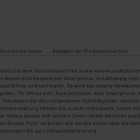
Technische Daten
Angaben zur Produktsicherheit
int und dem Türschlossantrieb sowie einem zusätzlichen 
ren lassen sich bequem per Smartphone, zeitabhängig ode
sel öffnen und verriegeln. So wird das smarte Heimkomme
geben, Tür öffnet sich. Kein Schlüssel, kein Smartphone,
r Schrauben auf den vorhandenen Schließzylinder montiere
ttsverwaltung können bis zu acht individuelle Codes mit Z
er hinaus lassen sich weitere Smart-Home-Aktionen auslö
er Access Point verbindet alle Geräte sicher über die Ho
uerungen bis zur Lichtautomatisierung.