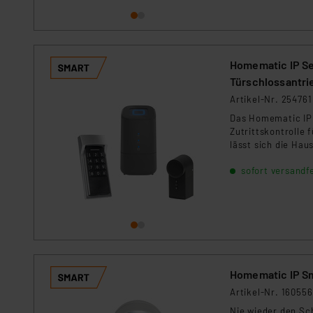
Für die USA besteht kein A
Datenschutz nach EU-Standa
Daten in Überwachungsprogr
Unsere Kooperation mit dies
Homematic IP Set
Kommission sowie einer eige
Türschlossantri
Daten, verbundenen Risiken
Artikel-Nr. 254761
Das Homematic IP 
Impressum
|
Datenschutzer
Zutrittskontrolle 
lässt sich die Hau
für Mietwohnunge
sofort versandfe
Smart Home.
Homematic IP Sm
Artikel-Nr. 160556
Nie wieder den Sc