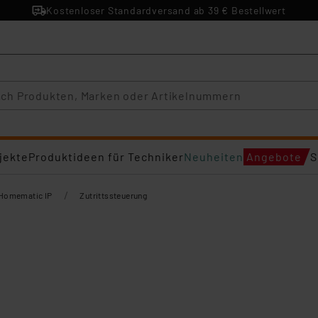
Kostenloser Standardversand ab 39 € Bestellwert
jekte
Produktideen für Techniker
Neuheiten
Angebote
S
/
Homematic IP
Zutrittssteuerung