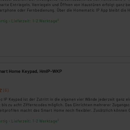
marte Entriegeln, Verriegeln und Öffnen von Haustüren erfolgt ganz 
artphone oder Fernbedienung. Über die Homematic IP App bleibt die 
rtig - Lieferzeit: 1-2 Werktage²
mart Home Keypad, HmIP-WKP
(6)
IP Keypad ist der Zutritt in die eigenen vier Wände jederzeit ganz ei
t bis zu acht Zifferncodes möglich. Das Einrichten mehrerer Zugangs
Zeitprofilen macht das Smart Home noch flexibler. Zusätzlich können
es Lichts und des Garagentors definiert werden.
rtig - Lieferzeit: 1-2 Werktage²