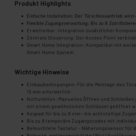
Produkt Highlights
Einfache Installation: Der Türschlossantrieb wi
Flexible Zugangsverwaltung: Bis zu 8 Zutrittsbere
Erweiterbar: Integration zusätzlicher Kompon
Zentrale Steuerung: Der Access Point verbind
Smart Home Integration: Kompatibel mit weit
Smart Home System.
Wichtige Hinweise
Einbaubedingungen: Für die Montage des Türsc
15 mm erforderlich
Notfunktion: Manuelles Öffnen und Schließen 
mit einem gewöhnlichen Schlüssel geöffnet 
Keypad für bis zu 8 vier- bis achtstellige Z
Bis zu 8 temporäre Zugangscodes mit individu
Beleuchtete Tastatur - Näherungssensor für 
Robuste, wettergeschützte (IP44) Ausführung,