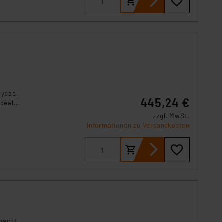
s Land mit unzureichendem
örden personenbezogene
r Europäer bestehen.
ln der Europäischen
 Art der übermittelten
eypad,
445,24 €
Ideal
P
zzgl. MwSt.
Informationen zu Versandkosten
 macht