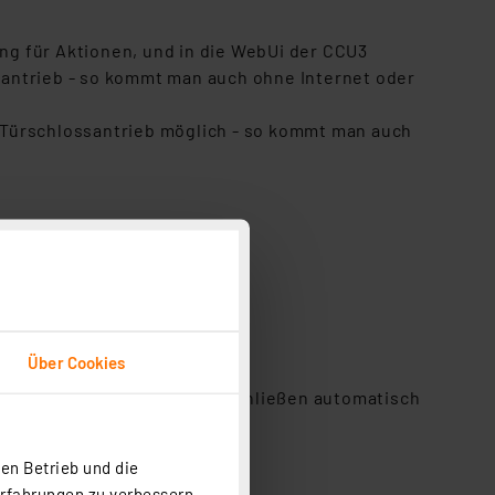
g für Aktionen, und in die WebUi der CCU3
santrieb - so kommt man auch ohne Internet oder
 Türschlossantrieb möglich - so kommt man auch
Keypad oder Fernbedienung.
Über Cookies
e, kann das Tür auf- und abschließen automatisch
en Betrieb und die
Erfahrungen zu verbessern.