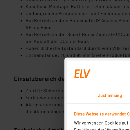
Kabellose Montage, Batterie-Lebensdauer bis
Umfangreiche Programmier- und Einbindungsmög
Bei Betrieb an dem Homematic IP Access Point
AP ins Haus
Bei Betrieb an der Smart Home Zentrale CCU3
bei Ausfall der CCU ins Haus
Hoher Sicherheitsstandard durch vom VDE zerti
Lochabstände: 30 und 95 mm (siehe Produktbil
Einsatzbereich des Produktes
Zutritt: Sicheres Verriegeln und Entriegeln
Zustimmung
Ferienwohnungen: Temporäre Zugangsberechti
Alarmsteuerung: Mit dem Einsatz weiterer Pro
die Alarmanlage scharf bzw. unscharf schalten
Diese Webseite verwendet C
Wir verwenden Cookies auf u
Funktionen der Webseite zwi