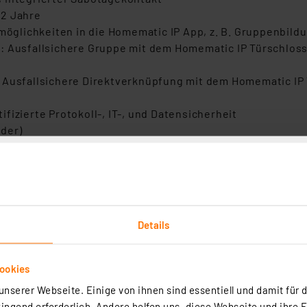
 2 Jahre
lichkeiten in die Homematic IP App, z. B. Gruppenbildun
: Ausfallsichere Gruppe mit dem Homematic IP Türschlos
: Ausfallsichere Direktverknüpfung mit dem Homematic IP
fizierte Protokoll-, IT-, und Datensicherheit
der)
 von Haustüren und Nebeneingangstüren per Smartphone, 
Details
gungen für Gäste oder Reinigungspersonal.
dukte, wie z.B. Tür-Fensterkontakte und einer Alarmsiren
.
ookies
nserer Webseite. Einige von ihnen sind essentiell und damit für d
ngend erforderlich. Andere helfen uns, diese Webseite und ihre 