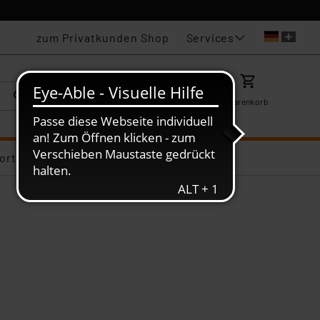
Services
zum Privatkunden Shop
Karriere
Mein ELV
Merkzettel
Warenkorb
ortiments-Deals