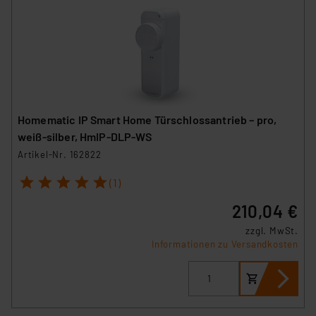
Homematic IP Smart Home Türschlossantrieb – pro,
weiß‑silber, HmIP‑DLP‑WS
Artikel-Nr. 162822
1
2
3
4
5
(1)
210,04 €
zzgl. MwSt.
Informationen zu Versandkosten