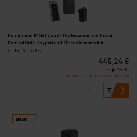
Cookies dieser Drittanbieter umfasst daher ggf. auch
die Verarbeitung Ihrer Daten in den USA gemäß Art. 49
(1) lit. a DSGVO. Nähere Infos zu diesen Drittanbietern
und zu der jeweiligen Datenübermittlung erhalten Sie in
der Datenschutzerklärung. Für die USA besteht kein
Homematic IP Set Zutritt Professional mit Home
Angemessenheitsbeschluss der EU. Dies bedeutet,
Control Unit, Keypad und Türschlossantrieb
dass die USA als Land mit unzureichendem
Artikel-Nr. 254761
Datenschutz nach EU-Standards eingestuft wird. So
445,24 €
besteht etwa das Risiko, dass US-Behörden
personenbezogene Daten in
zzgl. MwSt.
Informationen zu Versandkosten
Überwachungsprogrammen verarbeiten, ohne dass
hiergegen Klagemöglichkeiten für Europäer bestehen.
Unsere Kooperation mit diesen Dienstleistern stützt
sich auf die Standarddatenschutzklauseln der
Europäischen Kommission sowie einer eigenen
Beurteilung der mit der Datenübermittlung,
insbesondere der Art der übermittelten Daten,
verbundenen Risiken.“