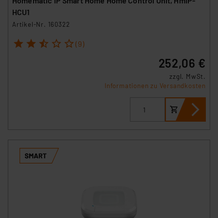
Homematic IP Smart Home Home Control Unit, HmIP-
HCU1
Artikel-Nr. 160322
1
2
3
4
5
(9)
252,06 €
zzgl. MwSt.
Informationen zu Versandkosten