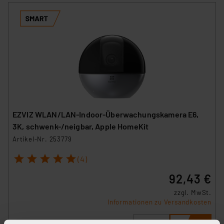
EZVIZ WLAN/LAN-Indoor-Überwachungskamera E6,
3K, schwenk-/neigbar, Apple HomeKit
Artikel-Nr. 253779
1
2
3
4
5
(4)
92,43 €
zzgl. MwSt.
Informationen zu Versandkosten