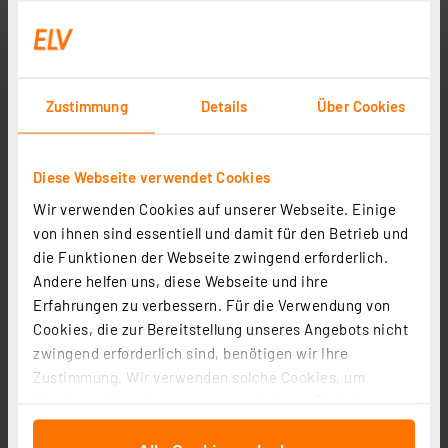
Zustimmung
Details
Über Cookies
Diese Webseite verwendet Cookies
Wir verwenden Cookies auf unserer Webseite. Einige
von ihnen sind essentiell und damit für den Betrieb und
die Funktionen der Webseite zwingend erforderlich.
Andere helfen uns, diese Webseite und ihre
EZVIZ Smart Home Überwachungskamera H8C, POE,
Erfahrungen zu verbessern. Für die Verwendung von
3MP
Cookies, die zur Bereitstellung unseres Angebots nicht
Artikel-Nr. 258257
zwingend erforderlich sind, benötigen wir Ihre
49,54 €
Zustimmung. Wir verwenden solche Cookies, um
Inhalte und Anzeigen zu personalisieren, Funktionen
zzgl. MwSt.
Informationen zu Versandkosten
für soziale Medien anbieten zu können und die Zugriffe