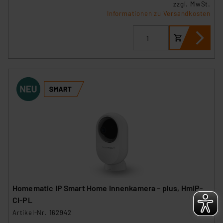
zzgl. MwSt.
besteht etwa das Risiko, dass US-Behörden
Informationen zu Versandkosten
personenbezogene Daten in
Überwachungsprogrammen verarbeiten, ohne dass
hiergegen Klagemöglichkeiten für Europäer bestehen.
Unsere Kooperation mit diesen Dienstleistern stützt
sich auf die Standarddatenschutzklauseln der
Europäischen Kommission sowie einer eigenen
Beurteilung der mit der Datenübermittlung,
insbesondere der Art der übermittelten Daten,
verbundenen Risiken.“
Impressum
|
Datenschutzerklärung
Homematic IP Smart Home Innenkamera – plus, HmIP-
CI-PL
Artikel-Nr. 162942