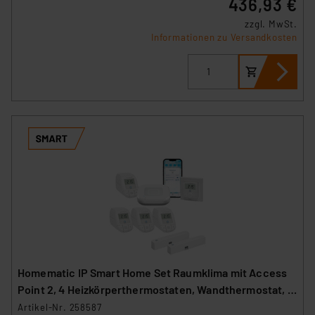
436,93 €
zzgl. MwSt.
Informationen zu Versandkosten
Homematic IP Smart Home Set Raumklima mit Access
Point 2, 4 Heizkörperthermostaten, Wandthermostat, 2
Fenster-Türkontakte
Artikel-Nr. 258587