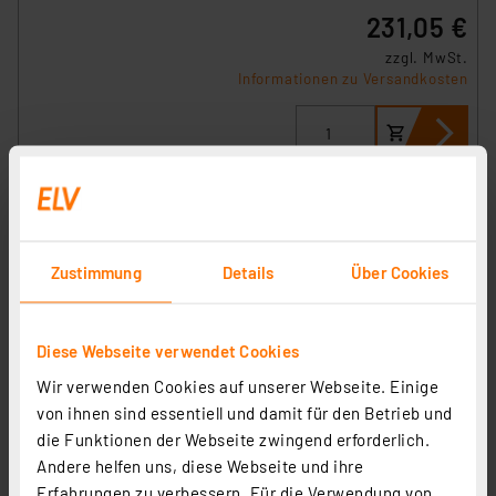
231,05 €
zzgl. MwSt.
Informationen zu Versandkosten
Zustimmung
Details
Über Cookies
Diese Webseite verwendet Cookies
Wir verwenden Cookies auf unserer Webseite. Einige
von ihnen sind essentiell und damit für den Betrieb und
die Funktionen der Webseite zwingend erforderlich.
Homematic IP Smart Home Set Heizen Professional mit
Andere helfen uns, diese Webseite und ihre
Heizkörperthermostaten, 4x eTRV-F, 1x HCU1
Erfahrungen zu verbessern. Für die Verwendung von