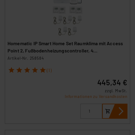
Homematic IP Smart Home Set Raumklima mit Access
Point 2, Fußbodenheizungscontroller, 4
Wandthermostate und 5 Stellantriebe
Artikel-Nr. 258584
1
2
3
4
5
(1)
445,34 €
zzgl. MwSt.
Informationen zu Versandkosten