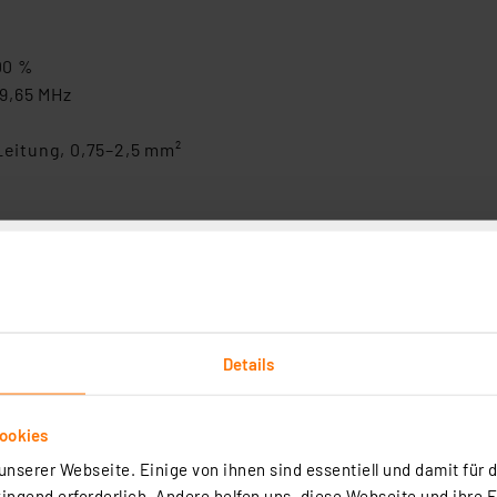
00
%
9,65
MHz
Leitung, 0,75–2,5
mm
²
WGS, HmIP-WGT, HmIP-WGTC, HmIP-WRC2)
Details
ookies
nserer Webseite. Einige von ihnen sind essentiell und damit für d
ngend erforderlich. Andere helfen uns, diese Webseite und ihre 