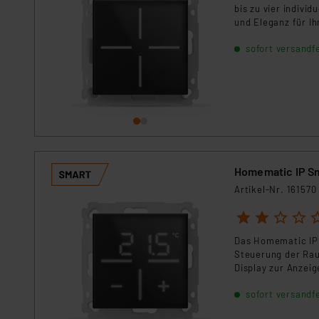
Für die USA besteht kein A
bis zu vier indivi
Datenschutz nach EU-Standa
und Eleganz für I
Sicherheitsfunkti
Daten in Überwachungsprogr
sofort versandfe
intuitive Steuerun
Unsere Kooperation mit dies
LED-Hintergrundbe
Kommission sowie einer eige
und Sicherheitsfun
Daten, verbundenen Risiken
Steuerung ist per
Impressum
|
Datenschutzer
Homematic IP S
Artikel-Nr. 161570
1
2
3
4
5
Das Homematic IP 
Steuerung der Rau
Display zur Anzeig
Bedienkomfort. Di
sofort versandfe
Ideal für die Nac