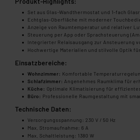
Produkt-Highlights:
Set aus Glas-Wandthermostat und 1-fach Glas
Echtglas-Oberfläche mit moderner Touchbed
Anzeige von Raumtemperatur und relativer Lu
Steuerung per App oder Sprachsteuerung (Ama
Integrierter Relaisausgang zur Ansteuerung v
Hochwertige Materialien und stilvolle Optik
Einsatzbereiche:
Wohnzimmer:
Komfortable Temperaturregelung
Schlafzimmer:
Angenehmes Raumklima für erh
Küche:
Optimale Klimatisierung für effizient
Büro:
Professionelle Raumgestaltung mit sma
Technische Daten:
Versorgungsspannung: 230
V / 50
Hz
Max. Stromaufnahme: 6
A
Max. Schaltleistung: 1380
W