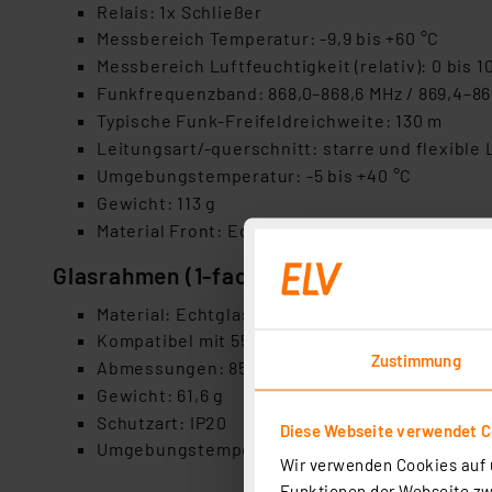
Relais: 1x Schließer
Messbereich Temperatur: -9,9 bis +60
°
C
Messbereich Luftfeuchtigkeit (relativ): 0 bis 1
Funkfrequenzband: 868,0–868,6
MHz / 869,4
–
86
Typische Funk-Freifeldreichweite: 130
m
Leitungsart/-querschnitt: starre und flexible 
Umgebungstemperatur: -5 bis +40
°
C
Gewicht: 113
g
Material Front: Echt-Glas
Glasrahmen (1-fach):
Material: Echtglas, weiß
Kompatibel mit 55er-Rahmenmaß (z.
B. HmIP-
Zustimmung
Abmessungen: 85
x
85
x
9,75
mm
Gewicht: 61,6
g
Schutzart: IP20
Diese Webseite verwendet C
Umgebungstemperatur: -5 bis +40
°
C
Wir verwenden Cookies auf u
Funktionen der Webseite zwi