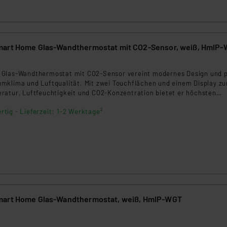
mart Home Glas-Wandthermostat mit CO2-Sensor, weiß, HmIP
Glas-Wandthermostat mit CO2-Sensor vereint modernes Design und p
mklima und Luftqualität. Mit zwei Touchflächen und einem Display zu
ratur, Luftfeuchtigkeit und CO2-Konzentration bietet er höchsten
r CO2-Sensor überwacht die Luftqualität und hilft, ein gesundes Rau
rtig - Lieferzeit: 1-2 Werktage²
Quick Action-Funktion ermöglicht eine schnelle Bedienung durch Berüh
Steuerung erfolgt flexibel per App, Sprachbefehl oder Fernbedienung. I
ng in bestehende Systeme.
mart Home Glas-Wandthermostat, weiß, HmIP-WGT