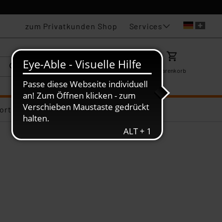
Services
zum Privatkunden Shop
Karriere
Mein ELV
Merkzettel
Warenkorb
ortiments-Deals