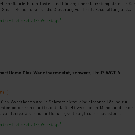
ngemessenheitsbeschluss der EU. Dies bedeutet, dass die USA al
duell konfigurierbaren Tasten und Hintergrundbeleuchtung bietet er Ko
rds eingestuft wird. So besteht etwa das Risiko, dass US-Beh
hr Smart Home. Ideal für die Steuerung von Licht, Beschattung und
onen.Der Homematic IP Glastaster in Schwarz bietet eine elegante un
ammen verarbeiten, ohne dass hiergegen Klagemöglichkeiten fü
rtig - Lieferzeit: 1-2 Werktage²
g für Ihr Smart Home. Mit bis zu vier konfigurierbaren Touchflächen 
en Dienstleistern stützt sich auf die Standarddatenschutzklause
leuchtung ermöglicht er die komfortable Bedienung von Licht, Besc
nen Beurteilung der mit der Datenübermittlung, insbesondere der
ktionen. Die Installation erfolgt in handelsüblichen Schalterdosen, un
.“
 App möglich. Ideal für moderne Wohnumgebungen.
klärung
mart Home Glas-Wandthermostat, schwarz, HmIP-WGT-A
(1)
Glas-Wandthermostat in Schwarz bietet eine elegante Lösung zur
mtemperatur und Luftfeuchtigkeit. Mit zwei Touchflächen und einem
e von Temperatur und Luftfeuchtigkeit sorgt es für höchsten
e Steuerung erfolgt flexibel per App, Sprachbefehl oder Fernbedienun
rtig - Lieferzeit: 1-2 Werktage²
hrüstung in bestehende Systeme.