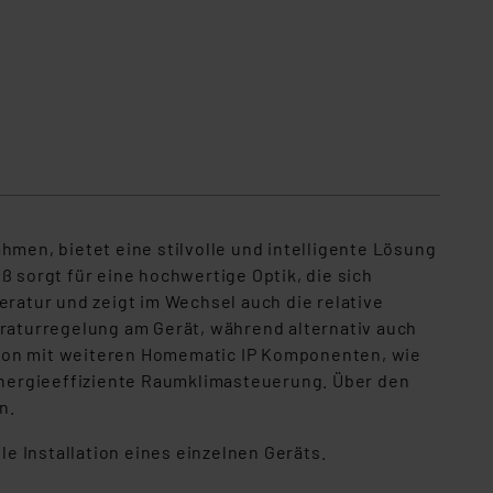
en, bietet eine stilvolle und intelligente Lösung
sorgt für eine hochwertige Optik, die sich
atur und zeigt im Wechsel auch die relative
eraturregelung am Gerät, während alternativ auch
tion mit weiteren Homematic IP Komponenten, wie
energieeffiziente Raumklimasteuerung. Über den
n.
olle Installation eines einzelnen Ger
ä
ts.