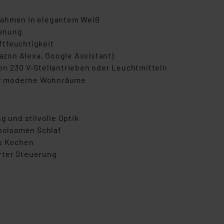
rahmen in elegantem Weiß
ienung
ftfeuchtigkeit
zon Alexa, Google Assistant)
on 230
V-Stellantrieben oder Leuchtmitteln
 für moderne Wohnräume
 und stilvolle Optik
olsamen Schlaf
es Kochen
rter Steuerung