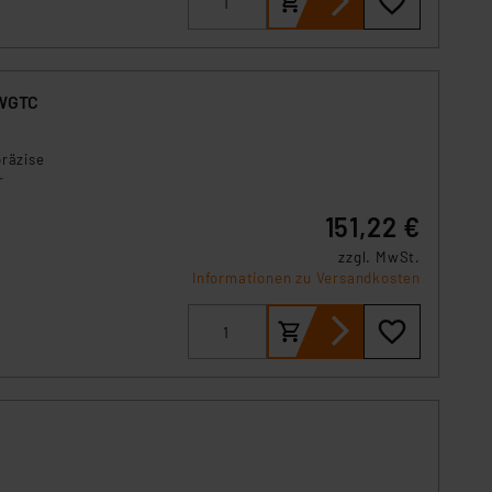
-WGTC
räzise
r
151,22 €
mklima
rung
zzgl. MwSt.
deal
Informationen zu Versandkosten