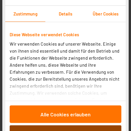
Zustimmung
Details
Über Cookies
Diese Webseite verwendet Cookies
Wir verwenden Cookies auf unserer Webseite. Einige
von ihnen sind essentiell und damit für den Betrieb und
die Funktionen der Webseite zwingend erforderlich.
Homematic IP Wired Smart Home Wandtaster – 6-fach,
Andere helfen uns, diese Webseite und ihre
anthrazit, HmIPW-WRC6-A
Erfahrungen zu verbessern. Für die Verwendung von
Artikel-Nr. 159869
Cookies, die zur Bereitstellung unseres Angebots nicht
84,95 €
zwingend erforderlich sind, benötigen wir Ihre
Zustimmung. Wir verwenden solche Cookies, um
zzgl. MwSt.
Informationen zu Versandkosten
Inhalte und Anzeigen zu personalisieren, Funktionen
für soziale Medien anbieten zu können und die Zugriffe
Alle Cookies erlauben
auf unsere Website zu analysieren. Außerdem geben
wir Informationen zu Ihrer Verwendung unserer Website
an unsere Partner für soziale Medien, Werbung und