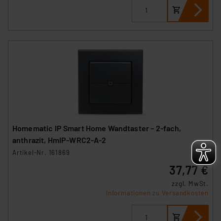
Überwachungsprogrammen verarbeiten, ohne dass
hiergegen Klagemöglichkeiten für Europäer bestehen.
Unsere Kooperation mit diesen Dienstleistern stützt
sich auf die Standarddatenschutzklauseln der
Europäischen Kommission sowie einer eigenen
Beurteilung der mit der Datenübermittlung,
insbesondere der Art der übermittelten Daten,
verbundenen Risiken.“
Impressum
|
Datenschutzerklärung
Homematic IP Smart Home Wandtaster – 2-fach,
anthrazit, HmIP-WRC2-A-2
Artikel-Nr. 161869
37,77 €
zzgl. MwSt.
Informationen zu Versandkosten