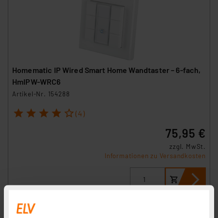
Homematic IP Wired Smart Home Wandtaster – 6-fach,
HmIPW-WRC6
Artikel-Nr. 154288
1
2
3
4
5
(4)
75,95 €
zzgl. MwSt.
Informationen zu Versandkosten