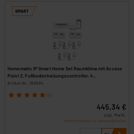
Homematic IP Smart Home Set Raumklima mit Access
Point 2, Fußbodenheizungscontroller, 4
Wandthermostate und 5 Stellantriebe
Artikel-Nr. 258584
1
2
3
4
5
(1)
445,34 €
zzgl. MwSt.
Informationen zu Versandkosten