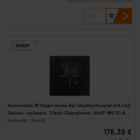
Informationen zu Versandkosten
Homematic IP Smart Home Set Glasthermostat mit Co2-
Sensor - schwarz, 1 Fach-Glasrahmen, HmIP-WGTC-A +
HmIP-GF1-A
Artikel-Nr. 254699
176,39 €