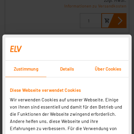
zzgl. MwSt.
Informationen zu Versandkosten
Zustimmung
Details
Über Cookies
Diese Webseite verwendet Cookies
Wir verwenden Cookies auf unserer Webseite. Einige
Homematic IP Smart Home Set Glas-Wandthermostat,
von ihnen sind essentiell und damit für den Betrieb und
weiß, 1-fach Glasrahmen, HmIP-WGT + HmIP-GF1
die Funktionen der Webseite zwingend erforderlich.
Andere helfen uns, diese Webseite und ihre
Artikel-Nr. 254696
Erfahrungen zu verbessern. Für die Verwendung von
151,18 €