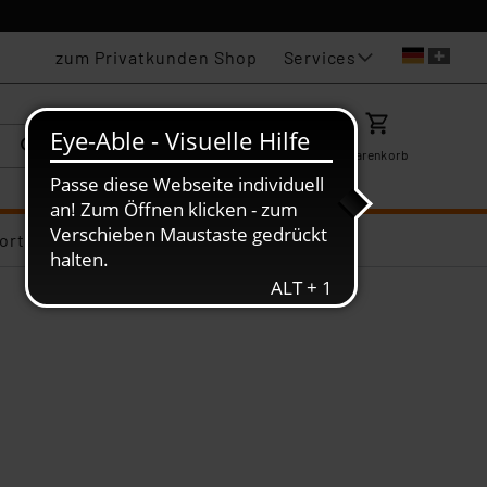
Services
zum Privatkunden Shop
Karriere
Mein ELV
Merkzettel
Warenkorb
ortiments-Deals