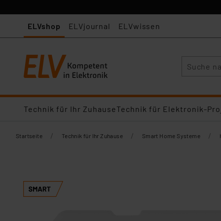
ELVshop
ELVjournal
ELVwissen
Suche
Technik für Ihr Zuhause
Technik für Elektronik-Pro
/
/
/
Startseite
Technik für Ihr Zuhause
Smart Home Systeme