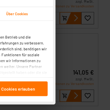
zzgl. MwSt.
Informationen zu Versandkosten
Über Cookies
en Betrieb und die
Erfahrungen zu verbessern.
rderlich sind, benötigen wir
 Funktionen für soziale
ben wir Informationen zu
g des
n weiter. Unsere Partner
141,05 €
tgestellt haben oder die sie
cken, stimmen Sie sowohl
zzgl. MwSt.
anschließenden
Informationen zu Versandkosten
e Cookies erlauben
beitungszwecke (Art. 6
 ist durch Klick auf den
 Cookies ablehnen oder ihr
 „Cookie Einstellungen“