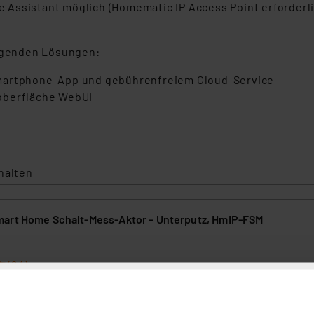
Assistant möglich (Homematic IP Access Point erforderli
olgenden Lösungen:
Smartphone-App und gebührenfreiem Cloud-Service
oberfläche WebUI
halten
art Home Schalt-Mess-Aktor – Unterputz, HmIP-FSM
(24)
 Schalter- oder Verteilerdosen montierbare Schalt-/Messaktor FSM sc
is zu 1150 W, er erfasst auch deren Leistungsaufnahme in hoher Aufl
 eine exakte Energieverbrauchsmessung.