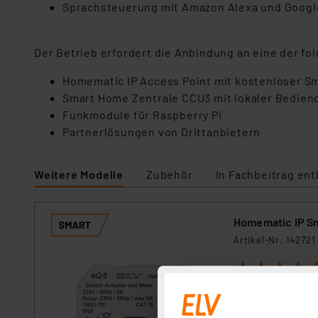
Sprachsteuerung mit Amazon Alexa und Google 
Der Betrieb erfordert die Anbindung an eine der f
Homematic IP Access Point mit kostenloser 
Smart Home Zentrale CCU3 mit lokaler Bedien
Funkmodule für Raspberry Pi
Partnerlösungen von Drittanbietern
Weitere Modelle
Zubehör
In Fachbeitrag ent
Homematic IP Sm
Artikel-Nr. 142721
1
2
3
4
5
Der unsichtbar in
nicht nur Lasten b
und ermöglicht so