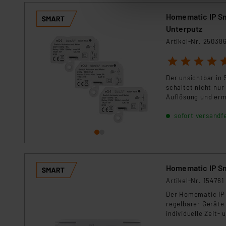
anpassen oder widerrufen. 
Homematic IP Sm
Auswertung und Analyse bis 
Unterputz
dazu führen, dass die Einst
Artikel-Nr. 25038
„Einige Drittanbieter verar
1
2
3
4
5
dieser Drittanbieter umfasst
Der unsichtbar in
Nähere Infos zu diesen Drit
schaltet nicht nur
Für die USA besteht kein A
Auflösung und erm
Datenschutz nach EU-Standa
Sicherungskasten 
sofort versandfe
Daten in Überwachungsprogr
Unsere Kooperation mit dies
Kommission sowie einer eige
Daten, verbundenen Risiken
Homematic IP Sm
Impressum
|
Datenschutzer
Artikel-Nr. 154761
Der Homematic IP U
regelbarer Geräte
individuelle Zeit-
vollständig stroml