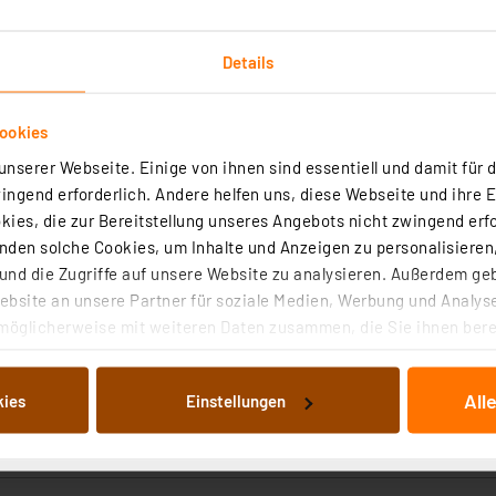
rtig - Lieferzeit: 1-2 Werktage²
Details
ookies
nserer Webseite. Einige von ihnen sind essentiell und damit für d
art Home 3er-Set Schalt-Mess-Aktor, 16 A, Unterputz
ngend erforderlich. Andere helfen uns, diese Webseite und ihre 
ies, die zur Bereitstellung unseres Angebots nicht zwingend erfo
den solche Cookies, um Inhalte und Anzeigen zu personalisieren,
(10)
nd die Zugriffe auf unsere Website zu analysieren. Außerdem ge
rputzaktor für das Schalten von Lasten bis 16 A und die Überwachun
bsite an unsere Partner für soziale Medien, Werbung und Analyse
 der angeschlossenen Verbraucher.
möglicherweise mit weiteren Daten zusammen, die Sie ihnen berei
 Dienste gesammelt haben. Indem Sie auf „Alle akzeptieren“ kli
rtig - Lieferzeit: 1-2 Werktage²
von Informationen auf Ihrem gerät (§25 Abs.1 TTDSG) sowie der 
All
kies
Einstellungen
nachfolgend dargestellten bzw. die von Ihnen ausgewählten Verar
illierte Auflistung der einzelnen Cookies nach Zweck und Anbieter
ellungen“ abrufbar. Sie können die Verwendung nicht notwendiger
en. Ihre erteilte Zustimmung können Sie jederzeit unter dem Link