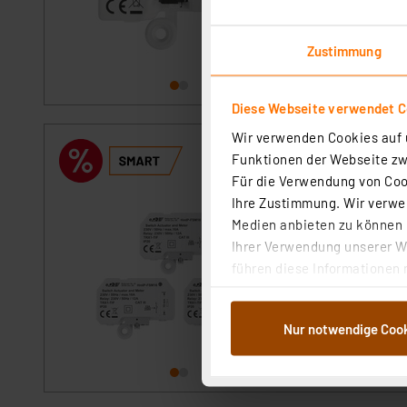
sofort versandfe
Zustimmung
Diese Webseite verwendet C
Wir verwenden Cookies auf u
Homematic IP Sm
Funktionen der Webseite zwi
Artikel-Nr. 251964
Für die Verwendung von Cook
Ihre Zustimmung. Wir verwen
1
2
3
4
5
Medien anbieten zu können u
Der kompakte Unte
Ihrer Verwendung unserer We
Energieverbrauchs
führen diese Informationen 
im Rahmen Ihrer Nutzung der
sofort versandfe
dem Speichern und Abrufen 
Nur notwendige Coo
Weiterverarbeitung für die 
Abs.1a DSG-VO) zu. Eine deta
Button „Ablehnen oder Einst
ganz oder teilweise zustimm