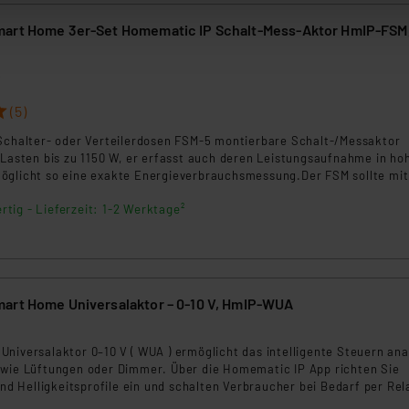
Die Rechtmäßigkeit der Speicherung, Abrufung und Weiterverarbei
art Home 3er-Set Homematic IP Schalt-Mess-Aktor HmIP-FSM,
zum Zeitpunkt des Widerrufs bleibt hiervon unberührt. Ihre Brow
ellungen nicht längerfristig gespeichert werden und dieses Banner
6
beiten personenbezogene Daten in den USA. Ihre Einwilligung zur 
(5)
 daher ggf. auch die Verarbeitung Ihrer Daten in den USA gemäß Art
 Schalter- oder Verteilerdosen FSM-5 montierbare Schalt-/Messaktor
tanbietern und zu der jeweiligen Datenübermittlung erhalten Sie i
 Lasten bis zu 1150 W, er erfasst auch deren Leistungsaufnahme in ho
ngemessenheitsbeschluss der EU. Dies bedeutet, dass die USA al
öglicht so eine exakte Energieverbrauchsmessung.Der FSM sollte mit
rds eingestuft wird. So besteht etwa das Risiko, dass US-Beh
abgesichert werden.
rtig - Lieferzeit: 1-2 Werktage²
ammen verarbeiten, ohne dass hiergegen Klagemöglichkeiten fü
en Dienstleistern stützt sich auf die Standarddatenschutzklause
nen Beurteilung der mit der Datenübermittlung, insbesondere der
.“
art Home Universalaktor – 0-10 V, HmIP-WUA
klärung
niversalaktor 0–10 V ( WUA ) ermöglicht das intelligente Steuern ana
 wie Lüftungen oder Dimmer. Über die Homematic IP App richten Sie
 und Helligkeitsprofile ein und schalten Verbraucher bei Bedarf per Rel
os. Die robuste Bauform erlaubt den flexiblen Einbau in Wand oder