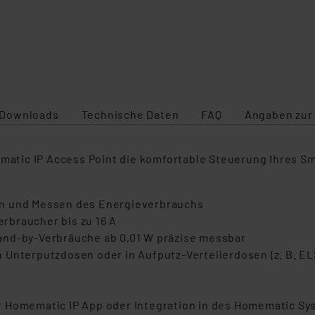
Downloads
Technische Daten
FAQ
Angaben zur
tic IP Access Point die komfortable Steuerung Ihres Sm
rn und Messen des Energieverbrauchs
rbraucher bis zu 16 A
and-by-Verbräuche ab 0,01 W präzise messbar
Unterputzdosen oder in Aufputz-Verteilerdosen (z. B. ELS
r Homematic IP App oder Integration in des Homematic S