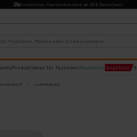
Kostenloser Standardversand ab 39 € Bestellwert
jekte
Produktideen für Techniker
Neuheiten
Angebote
S
/
Homematic IP
Lichtsteuerung