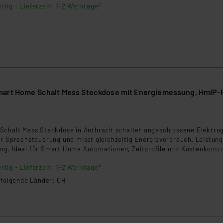
rtig - Lieferzeit: 1-2 Werktage²
mart Home Schalt Mess Steckdose mit Energiemessung, HmIP-
Schalt Mess Steckdose in Anthrazit schaltet angeschlossene Elektro
er Sprachsteuerung und misst gleichzeitig Energieverbrauch, Leistung
g. Ideal für Smart Home Automationen, Zeitprofile und Kostenkontro
ieb mit Access Point oder Zentrale.
rtig - Lieferzeit: 1-2 Werktage²
n folgende Länder: CH