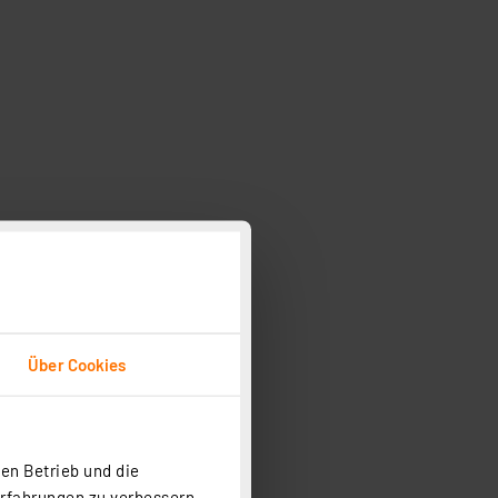
Über Cookies
er eine App
Wired Access Point möglich
en Betrieb und die
Erfahrungen zu verbessern.