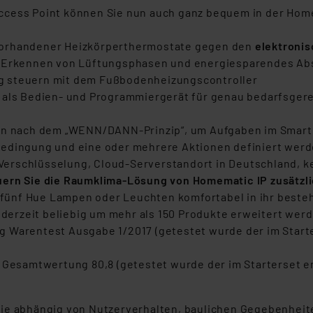
ccess Point können Sie nun auch ganz bequem in der Hom
vorhandener Heizkörperthermostate gegen den
elektroni
 Erkennen von Lüftungsphasen und energiesparendes Ab
g steuern mit dem Fußbodenheizungscontroller
 als Bedien- und Programmiergerät für genau bedarfsgere
eln nach dem „WENN/DANN-Prinzip“, um Aufgaben im Smart 
bedingung und eine oder mehrere Aktionen definiert werd
Verschlüsselung, Cloud-Serverstandort in Deutschland, 
uern Sie die Raumklima-Lösung von Homematic IP zusätz
 zu fünf Hue Lampen oder Leuchten komfortabel in ihr be
erzeit beliebig um mehr als 150 Produkte erweitert wer
tung Warentest Ausgabe 1/2017 (getestet wurde der im Star
r Gesamtwertung 80,8 (getestet wurde der im Starterset e
wie abhängig von Nutzerverhalten, baulichen Gegebenhe