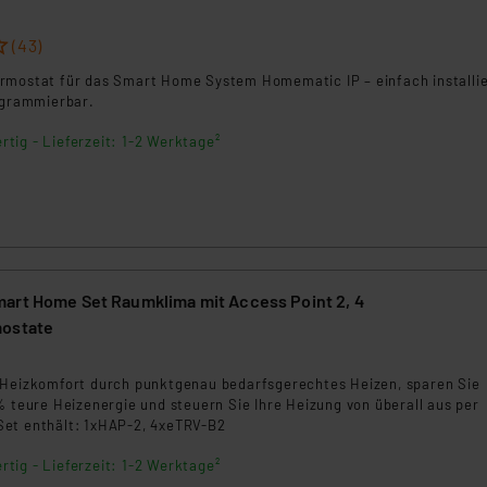
ngemessenheitsbeschluss der EU. Dies bedeutet, dass die USA al
rds eingestuft wird. So besteht etwa das Risiko, dass US-Beh
(43)
ammen verarbeiten, ohne dass hiergegen Klagemöglichkeiten fü
rmostat für das Smart Home System Homematic IP – einfach installi
en Dienstleistern stützt sich auf die Standarddatenschutzklause
rogrammierbar.
nen Beurteilung der mit der Datenübermittlung, insbesondere der
.“
rtig - Lieferzeit: 1-2 Werktage²
klärung
art Home Set Raumklima mit Access Point 2, 4
mostate
5
 Heizkomfort durch punktgenau bedarfsgerechtes Heizen, sparen Sie
% teure Heizenergie und steuern Sie Ihre Heizung von überall aus per
et enthält: 1xHAP-2, 4xeTRV-B2
rtig - Lieferzeit: 1-2 Werktage²