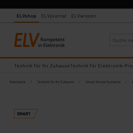
ELVshop
ELVjournal
ELVwissen
Suche
Technik für Ihr Zuhause
Technik für Elektronik-Pro
/
/
/
Startseite
Technik für Ihr Zuhause
Smart Home Systeme