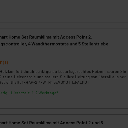
art Home Set Raumklima mit Access Point 2,
scontroller, 4 Wandthermostate und 5 Stellantriebe
4
(1)
 Heizkomfort durch punktgenau bedarfsgerechtes Heizen, sparen Sie
% teure Heizenergie und steuern Sie Ihre Heizung von überall aus per
Set enthält: 1xHAP-2,4xWTH1,5xVDMOT,1xFALMOT
rtig - Lieferzeit: 1-2 Werktage²
art Home Set Raumklima mit Access Point 2 und 6