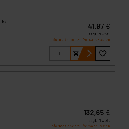
s Land mit unzureichendem
örden personenbezogene
r Europäer bestehen.
erbar
ln der Europäischen
41,97 €
 Art der übermittelten
zzgl. MwSt.
Informationen zu Versandkosten
132,65 €
zzgl. MwSt.
Informationen zu Versandkosten