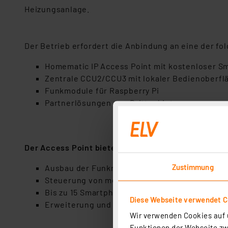
Heizungsanlage.
Der Betrieb erfordert die Anbindung an eine der f
Homematic IP Access Point mit kostenloser 
Zentrale CCU2/CCU3 mit lokaler Bedienoberfl
Funkmodule für Raspberry Pi
Partnerlösungen von Drittanbietern
Der Access Point bietet für jedes Smart Home die 
Zustimmung
Ausbau der Funkreichweite durch Einbindung 
Steuerung von mehreren Access Points in unter
Bis zu 15 Smartphones/Benutzer pro Homematic
Diese Webseite verwendet C
Erweiterung und Kombination der Installation
Wir verwenden Cookies auf u
Funktionen der Webseite zwi