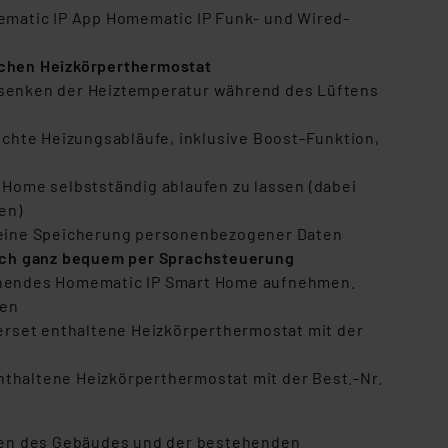
ematic IP App Homematic IP Funk- und Wired-
schen Heizkörperthermostat
senken der Heiztemperatur während des Lüftens
chte Heizungsabläufe, inklusive Boost-Funktion,
Home selbstständig ablaufen zu lassen (dabei
en)
keine Speicherung personenbezogener Daten
lich ganz bequem per Sprachsteuerung
stehendes Homematic IP Smart Home aufnehmen.
den
terset enthaltene Heizkörperthermostat mit der
nthaltene Heizkörperthermostat mit der Best.-Nr.
iten des Gebäudes und der bestehenden