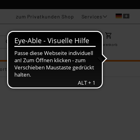
Services
zum Privatkunden Shop
Karriere
Mein ELV
Merkzettel
Warenkorb
ortiments-Deals