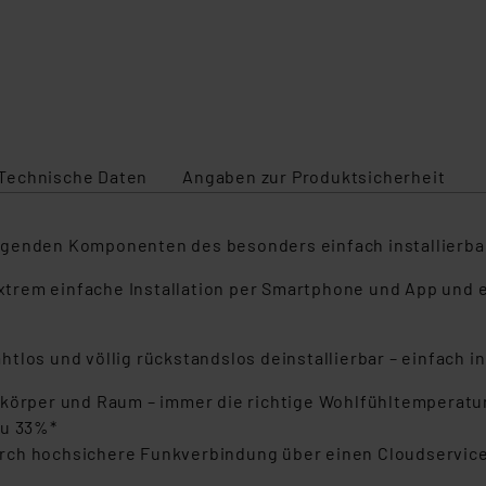
Technische Daten
Angaben zur Produktsicherheit
legenden Komponenten des besonders einfach installierb
trem einfache Installation per Smartphone und App und
htlos und völlig rückstandslos deinstallierbar – einfach
zkörper und Raum – immer die richtige Wohlfühltemperatur
zu 33%*
rch hochsichere Funkverbindung über einen Cloudservice