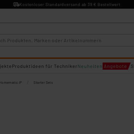
Kostenloser Standardversand ab 39 € Bestellwert
jekte
Produktideen für Techniker
Neuheiten
Angebote
S
/
Homematic IP
Starter Sets