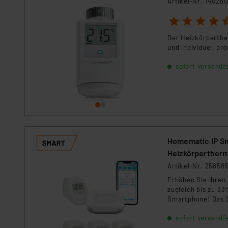
Artikel-Nr. 140280
Für die USA besteht kein A
Datenschutz nach EU-Standa
1
2
3
4
5
Daten in Überwachungsprogr
Der Heizkörperthe
Unsere Kooperation mit dies
und individuell p
Kommission sowie einer eige
Daten, verbundenen Risiken
sofort versandfe
Impressum
|
Datenschutzer
Homematic IP Sm
Heizkörperther
Artikel-Nr. 25858
Erhöhen Sie Ihren
zugleich bis zu 33
Smartphone! Das S
sofort versandfe