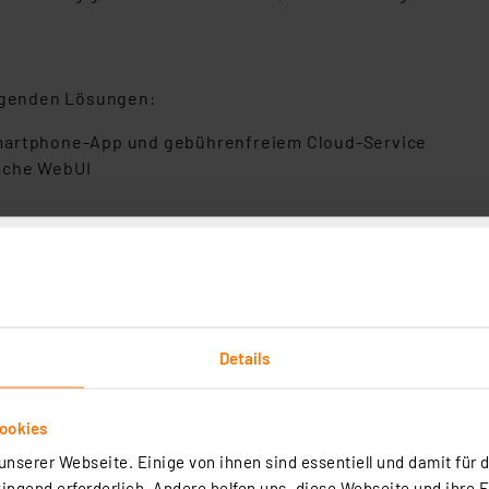
olgenden Lösungen:
Smartphone-App und gebührenfreiem Cloud-Service
äche WebUI
richtige Lösung:
Details
eines weiteren Access Points
schiedlichen Installationen (z. B. für das Ferienhaus) üb
 IP Installation
ookies
 mit Homematic IP Wired Geräten über den Homematic IP 
nserer Webseite. Einige von ihnen sind essentiell und damit für d
ngend erforderlich. Andere helfen uns, diese Webseite und ihre 