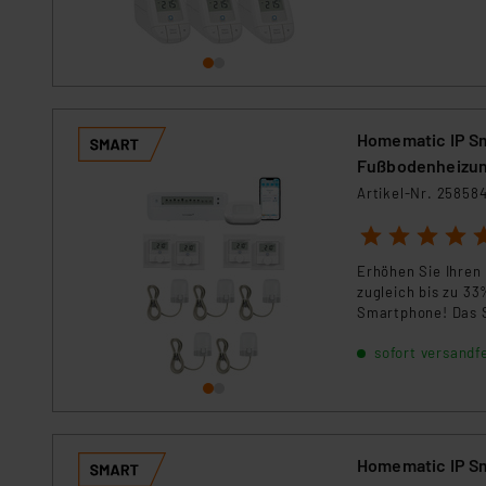
Homematic IP Sm
Fußbodenheizung
Artikel-Nr. 25858
1
2
3
4
5
Erhöhen Sie Ihren
zugleich bis zu 33
Smartphone! Das 
sofort versandfe
Homematic IP Sm