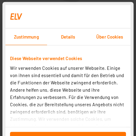
SMART+ Smart Home Bewegungssensor, WLAN, IP20,
Weiß
Artikel-Nr. 258157
16,76 €
Zustimmung
Details
Über Cookies
zzgl. MwSt.
Informationen zu Versandkosten
Diese Webseite verwendet Cookies
Wir verwenden Cookies auf unserer Webseite. Einige
von ihnen sind essentiell und damit für den Betrieb und
die Funktionen der Webseite zwingend erforderlich.
Andere helfen uns, diese Webseite und ihre
Erfahrungen zu verbessern. Für die Verwendung von
Cookies, die zur Bereitstellung unseres Angebots nicht
zwingend erforderlich sind, benötigen wir Ihre
Zustimmung. Wir verwenden solche Cookies, um
Inhalte und Anzeigen zu personalisieren, Funktionen
für soziale Medien anbieten zu können und die Zugriffe