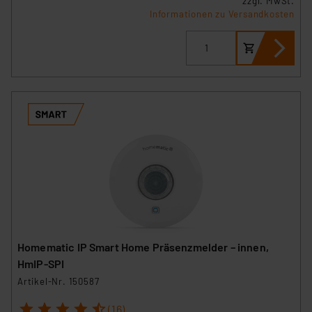
zzgl. MwSt.
Informationen zu Versandkosten
Homematic IP Smart Home Präsenzmelder – innen,
HmIP-SPI
Artikel-Nr. 150587
1
2
3
4
5
(16)