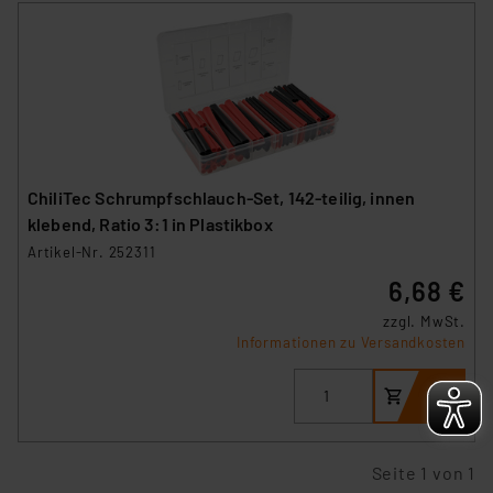
unberührt. Ihre Browser-Einstellungen können dazu
führen, dass die Einstellungen nicht längerfristig
gespeichert werden und dieses Banner erneut
angezeigt wird.
„Einige Drittanbieter verarbeiten personenbezogene
Daten in den USA. Ihre Einwilligung zur Einbindung von
Cookies dieser Drittanbieter umfasst daher ggf. auch
ChiliTec Schrumpfschlauch-Set, 142-teilig, innen
die Verarbeitung Ihrer Daten in den USA gemäß Art. 49
klebend, Ratio 3:1 in Plastikbox
(1) lit. a DSGVO. Nähere Infos zu diesen Drittanbietern
Artikel-Nr. 252311
und zu der jeweiligen Datenübermittlung erhalten Sie in
6,68 €
der Datenschutzerklärung. Für die USA besteht kein
Angemessenheitsbeschluss der EU. Dies bedeutet,
zzgl. MwSt.
Informationen zu Versandkosten
dass die USA als Land mit unzureichendem
Datenschutz nach EU-Standards eingestuft wird. So
besteht etwa das Risiko, dass US-Behörden
personenbezogene Daten in
Überwachungsprogrammen verarbeiten, ohne dass
Seite 1 von 1
hiergegen Klagemöglichkeiten für Europäer bestehen.