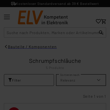
Kostenloser Standardversand ab 39 € Bestellwert
Suche
Bauteile / Komponenten
Schrumpfschläuche
5 Produkte
Sortieren nach
Filter
Relevanz
Seite 1 von 1