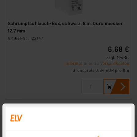
Schrumpfschlauch-Box, schwarz, 8 m, Durchmesser
12,7 mm
Artikel-Nr. 122147
6,68 €
zzgl. MwSt.
Informationen zu Versandkosten
Grundpreis 0.84 EUR pro lfm