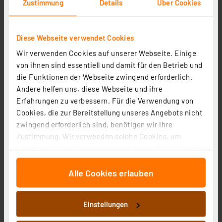
Zustimmung
Details
Über Cookies
Diese Webseite verwendet Cookies
Wir verwenden Cookies auf unserer Webseite. Einige
von ihnen sind essentiell und damit für den Betrieb und
Delock 100-tlg. Schrumpfschlauch-Sortiment, schwarz
die Funktionen der Webseite zwingend erforderlich.
Artikel-Nr. 122747
Andere helfen uns, diese Webseite und ihre
1
2
3
4
5
(1)
Erfahrungen zu verbessern. Für die Verwendung von
Cookies, die zur Bereitstellung unseres Angebots nicht
4,19 €
zwingend erforderlich sind, benötigen wir Ihre
zzgl. MwSt.
Zustimmung. Wir verwenden solche Cookies, um
Informationen zu Versandkosten
Inhalte und Anzeigen zu personalisieren, Funktionen
für soziale Medien anbieten zu können und die Zugriffe
Alle Cookies erlauben
auf unsere Website zu analysieren. Außerdem geben
wir Informationen zu Ihrer Verwendung unserer Website
an unsere Partner für soziale Medien, Werbung und
Einstellungen
Analysen weiter. Unsere Partner führen diese
Informationen möglicherweise mit weiteren Daten