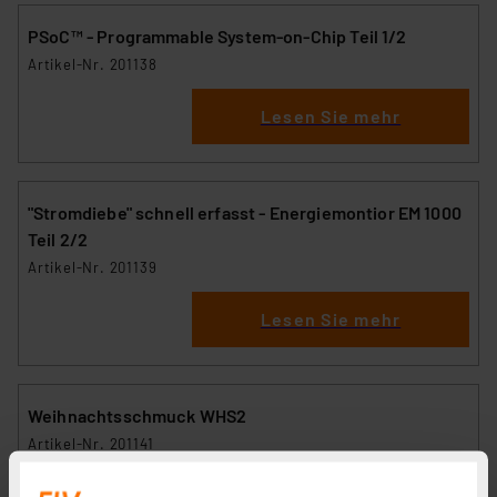
PSoC™ - Programmable System-on-Chip Teil 1/2
Artikel-Nr. 201138
Lesen Sie mehr
"Stromdiebe" schnell erfasst - Energiemontior EM 1000
Teil 2/2
Artikel-Nr. 201139
Lesen Sie mehr
Weihnachtsschmuck WHS2
Artikel-Nr. 201141
Lesen Sie mehr