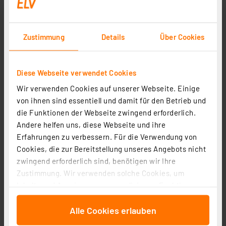
Zustimmung
Details
Über Cookies
Bissanzeiger-Funkbox FBS4
Artikel-Nr. 201142
Diese Webseite verwendet Cookies
Lesen Sie mehr
Wir verwenden Cookies auf unserer Webseite. Einige
von ihnen sind essentiell und damit für den Betrieb und
die Funktionen der Webseite zwingend erforderlich.
Funksteuerung an der Basis - FS20-
Andere helfen uns, diese Webseite und ihre
Hutschienensystem FS20 SH Teil 2/3
Erfahrungen zu verbessern. Für die Verwendung von
Cookies, die zur Bereitstellung unseres Angebots nicht
Artikel-Nr. 201143
zwingend erforderlich sind, benötigen wir Ihre
Lesen Sie mehr
Zustimmung. Wir verwenden solche Cookies, um
Inhalte und Anzeigen zu personalisieren, Funktionen
für soziale Medien anbieten zu können und die Zugriffe
Alle Cookies erlauben
auf unsere Website zu analysieren. Außerdem geben
Satellitenempfang Teil 1/11
wir Informationen zu Ihrer Verwendung unserer Website