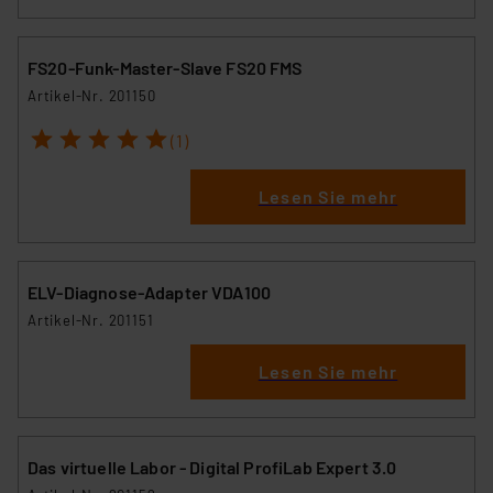
personenbezogene Daten in
Überwachungsprogrammen verarbeiten, ohne dass
hiergegen Klagemöglichkeiten für Europäer bestehen.
FS20-Funk-Master-Slave FS20 FMS
Unsere Kooperation mit diesen Dienstleistern stützt
Artikel-Nr. 201150
sich auf die Standarddatenschutzklauseln der
1
2
3
4
5
Europäischen Kommission sowie einer eigenen
(1)
Beurteilung der mit der Datenübermittlung,
insbesondere der Art der übermittelten Daten,
Lesen Sie mehr
verbundenen Risiken.“
Impressum
|
Datenschutzerklärung
ELV-Diagnose-Adapter VDA100
Artikel-Nr. 201151
Lesen Sie mehr
Das virtuelle Labor - Digital ProfiLab Expert 3.0