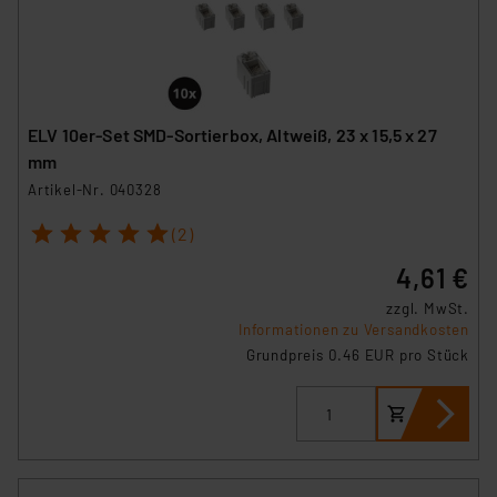
Beurteilung der mit der Datenübermittlung,
insbesondere der Art der übermittelten Daten,
verbundenen Risiken.“
Impressum
|
Datenschutzerklärung
ELV 10er-Set SMD-Sortierbox, Altweiß, 23 x 15,5 x 27
mm
Artikel-Nr. 040328
1
2
3
4
5
(2)
4,61 €
zzgl. MwSt.
Informationen zu Versandkosten
Grundpreis 0.46 EUR pro Stück