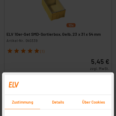
ELV 10er-Set SMD-Sortierbox, Gelb, 23 x 31 x 54 mm
Artikel-Nr. 040339
1
2
3
4
5
(1)
5,45 €
zzgl. MwSt.
Informationen zu Versandkosten
Zustimmung
Details
Über Cookies