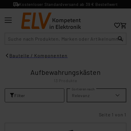
Kostenloser Standardversand ab 39 € Bestellwert
Suche
Bauteile / Komponenten
Aufbewahrungskästen
13 Produkte
Sortieren nach
Filter
Relevanz
Seite 1 von 1