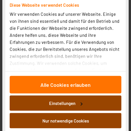
Diese Webseite verwendet Cookies
Wir verwenden Cookies auf unserer Webseite. Einige
von ihnen sind essentiell und damit für den Betrieb und
die Funktionen der Webseite zwingend erforderlich.
Andere helfen uns, diese Webseite und ihre
ELV 10er-Set SMD-Sortierbox, Altweiß, 23 x 31 x 54 mm
Erfahrungen zu verbessern. Für die Verwendung von
Artikel-Nr. 040340
Cookies, die zur Bereitstellung unseres Angebots nicht
1
2
3
4
5
(1)
zwingend erforderlich sind, benötigen wir Ihre
Zustimmung. Wir verwenden solche Cookies, um
5,45 €
Inhalte und Anzeigen zu personalisieren, Funktionen
zzgl. MwSt.
für soziale Medien anbieten zu können und die Zugriffe
Informationen zu Versandkosten
Alle Cookies erlauben
auf unsere Website zu analysieren. Außerdem geben
wir Informationen zu Ihrer Verwendung unserer Website
an unsere Partner für soziale Medien, Werbung und
Einstellungen
Analysen weiter. Unsere Partner führen diese
Informationen möglicherweise mit weiteren Daten
zusammen, die Sie ihnen bereitgestellt haben oder die
Nur notwendige Cookies
sie im Rahmen Ihrer Nutzung der Dienste gesammelt