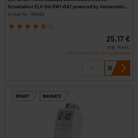
Schaltaktor ELV-SH-SW1-BAT powered by Homematic
IP
Artikel-Nr. 158669
1
2
3
4
5
(3)
25,17 €
zzgl. MwSt.
Informationen zu Versandkosten