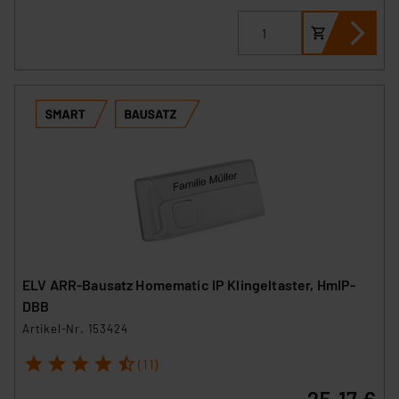
ELV ARR-Bausatz Homematic IP Klingeltaster, HmIP-
DBB
Artikel-Nr. 153424
1
2
3
4
5
(11)