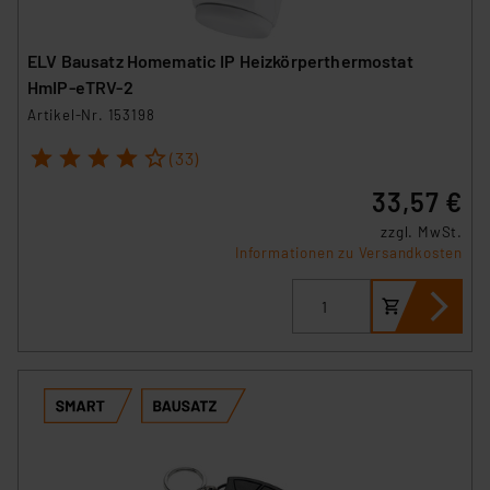
ELV Bausatz Homematic IP Heizkörperthermostat
HmIP-eTRV-2
Artikel-Nr. 153198
1
2
3
4
5
(33)
33,57 €
zzgl. MwSt.
Informationen zu Versandkosten