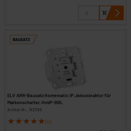
ELV ARR-Bausatz Homematic IP Jalousieaktor für
Markenschalter, HmIP-BBL
Artikel-Nr. 152286
1
2
3
4
5
(4)