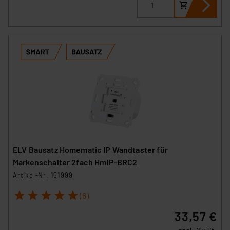
ELV Bausatz Homematic IP Wandtaster für
Markenschalter 2fach HmIP-BRC2
Artikel-Nr. 151999
1
2
3
4
5
(6)
33,57 €