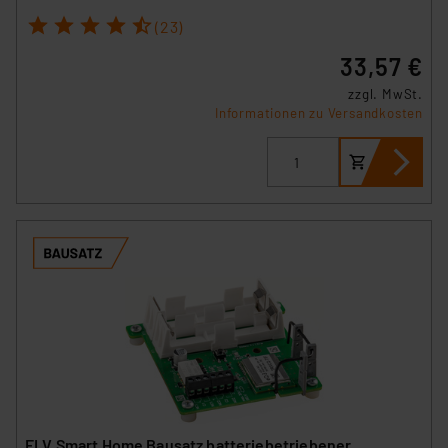
1
2
3
4
5
(23)
33,57 €
zzgl. MwSt.
Informationen zu Versandkosten
ELV Smart Home Bausatz batteriebetriebener