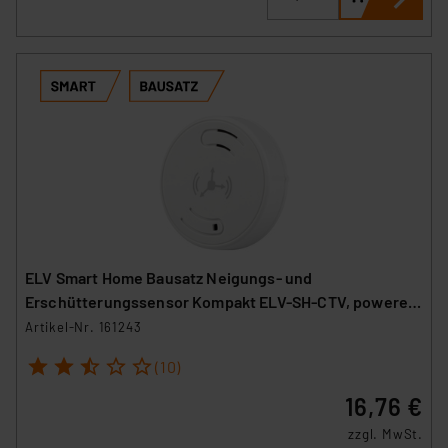
ELV Smart Home Bausatz Neigungs- und
Erschütterungssensor Kompakt ELV-SH-CTV, powered
by Homematic IP
Artikel-Nr. 161243
1
2
3
4
5
(10)
16,76 €
zzgl. MwSt.