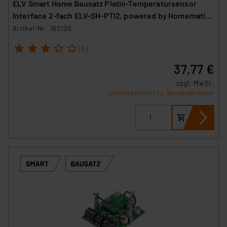
ELV Smart Home Bausatz Platin-Temperatursensor
Interface 2-fach ELV-SH-PTI2, powered by Homematic
IP
Artikel-Nr. 162126
1
2
3
4
5
(5)
37,77 €
zzgl. MwSt.
Informationen zu Versandkosten