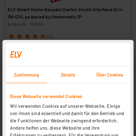
ELV Smart Home Bausatz Garten Ventil Interface ELV-
SH-GVI, powered by Homematic IP
Artikel-Nr. 157246
1
2
3
4
5
(9)
25,17 €
zzgl. MwSt.
Informationen zu Versandkosten
Zustimmung
Details
Über Cookies
Diese Webseite verwendet Cookies
Wir verwenden Cookies auf unserer Webseite. Einige
von ihnen sind essentiell und damit für den Betrieb und
die Funktionen der Webseite zwingend erforderlich.
Andere helfen uns, diese Webseite und ihre
Erfahrungen zu verbessern. Für die Verwendung von