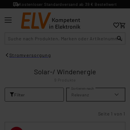
Kostenloser Standardversand ab 39 € Bestellwert
Suche
Stromversorgung
Solar-/ Windenergie
9 Produkte
Sortieren nach
Filter
Relevanz
Seite 1 von 1