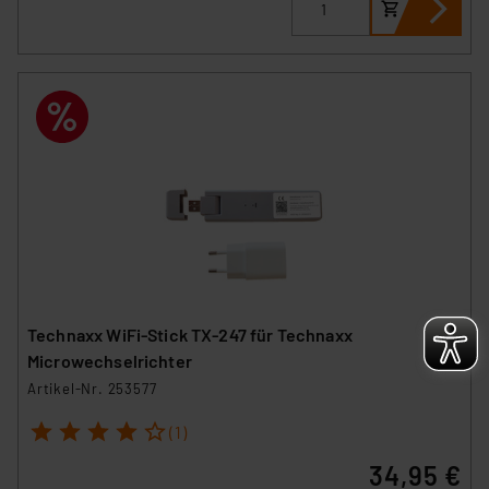
Impressum
|
Datenschutzerklärung
Technaxx WiFi-Stick TX-247 für Technaxx
Microwechselrichter
Artikel-Nr. 253577
1
2
3
4
5
(1)
34,95 €