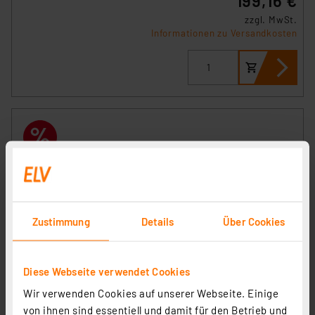
199,16 €
zzgl. MwSt.
Informationen zu Versandkosten
Kopp Gummischlauchleitung H07RN-F 3G 1,5 mm²,
schwarz, 5 m
Artikel-Nr. 253386
Zustimmung
Details
Über Cookies
7,55 €
zzgl. MwSt.
Informationen zu Versandkosten
Diese Webseite verwendet Cookies
Grundpreis 1.51 EUR pro lfm
Wir verwenden Cookies auf unserer Webseite. Einige
von ihnen sind essentiell und damit für den Betrieb und