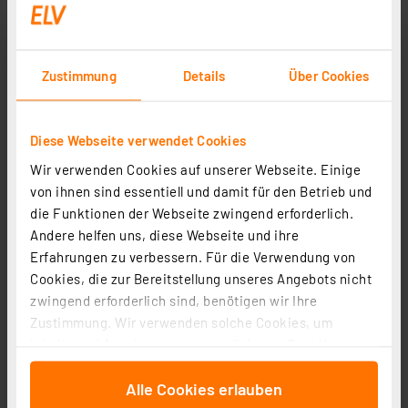
Vierleiter-Ri-Messkabel
Artikel-Nr. 057772
1
2
3
4
5
(1)
Zustimmung
Details
Über Cookies
13,40 €
zzgl. MwSt.
Diese Webseite verwendet Cookies
Informationen zu Versandkosten
Grundpreis 26.80 EUR pro lfm
Wir verwenden Cookies auf unserer Webseite. Einige
von ihnen sind essentiell und damit für den Betrieb und
die Funktionen der Webseite zwingend erforderlich.
Andere helfen uns, diese Webseite und ihre
Erfahrungen zu verbessern. Für die Verwendung von
Cookies, die zur Bereitstellung unseres Angebots nicht
Sicherheits-Krokodilklemme XKK-1001, schwarz, 4 mm
zwingend erforderlich sind, benötigen wir Ihre
Artikel-Nr. 043779
Zustimmung. Wir verwenden solche Cookies, um
3,32 €
Inhalte und Anzeigen zu personalisieren, Funktionen
für soziale Medien anbieten zu können und die Zugriffe
zzgl. MwSt.
Informationen zu Versandkosten
Alle Cookies erlauben
auf unsere Website zu analysieren. Außerdem geben