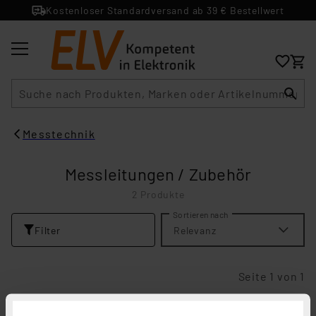
Kostenloser Standardversand ab 39 € Bestellwert
Suche
Messtechnik
Messleitungen / Zubehör
2 Produkte
Sortieren nach
Filter
Relevanz
Seite 1 von 1