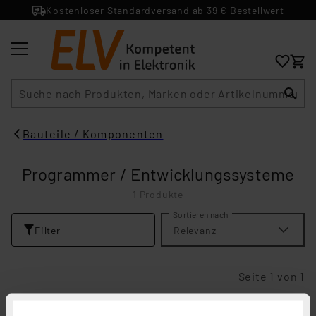
Kostenloser Standardversand ab 39 € Bestellwert
Suche
Bauteile / Komponenten
Programmer / Entwicklungssysteme
1 Produkte
Sortieren nach
Filter
Relevanz
Seite 1 von 1