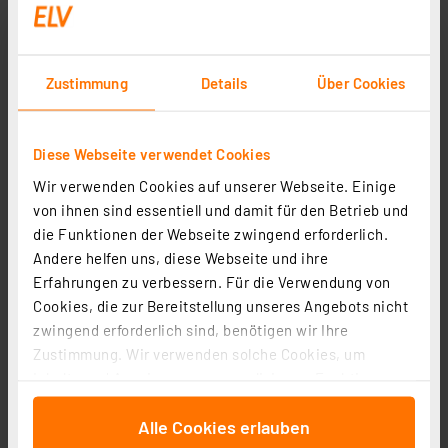
Zustimmung
Details
Über Cookies
Diese Webseite verwendet Cookies
Wir verwenden Cookies auf unserer Webseite. Einige
von ihnen sind essentiell und damit für den Betrieb und
ELV Bausatz NE555-Experimentierboard NE555-EXB
die Funktionen der Webseite zwingend erforderlich.
Artikel-Nr. 150807
Andere helfen uns, diese Webseite und ihre
1
2
3
4
5
(5)
Erfahrungen zu verbessern. Für die Verwendung von
Cookies, die zur Bereitstellung unseres Angebots nicht
12,56 €
zwingend erforderlich sind, benötigen wir Ihre
zzgl. MwSt.
Zustimmung. Wir verwenden solche Cookies, um
Informationen zu Versandkosten
Inhalte und Anzeigen zu personalisieren, Funktionen
für soziale Medien anbieten zu können und die Zugriffe
Alle Cookies erlauben
auf unsere Website zu analysieren. Außerdem geben