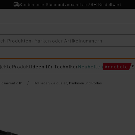
Kostenloser Standardversand ab 39 € Bestellwert
jekte
Produktideen für Techniker
Neuheiten
Angebote
S
/
Homematic IP
Rollläden, Jalousien, Markisen und Rollos