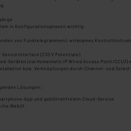
ng
sgänge
llem in Konfigurationsphasen wichtig
nden von Funktelegrammen): wirksames Kontrollinstrume
r Sensorinterface (230 V Potentiale)
red-Geräten (via Homematic IP Wired Access Point/CCU3) 
stallation bzw. Verknüpfungen durch Channel- und Select
olgenden Lösungen:
Smartphone-App und gebührenfreiem Cloud-Service
äche WebUI