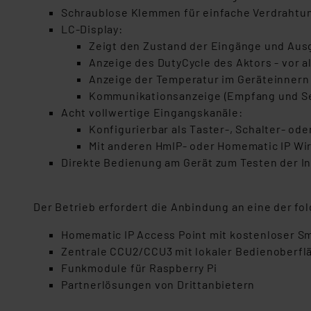
Schraublose Klemmen für einfache Verdrahtu
LC-Display:
Zeigt den Zustand der Eingänge und Au
Anzeige des DutyCycle des Aktors - vor a
Anzeige der Temperatur im Geräteinnern
Kommunikationsanzeige (Empfang und Se
Acht vollwertige Eingangskanäle:
Konfigurierbar als Taster-, Schalter- ode
Mit anderen HmIP- oder Homematic IP Wi
Direkte Bedienung am Gerät zum Testen der In
Der Betrieb erfordert die Anbindung an eine der f
Homematic IP Access Point mit kostenloser 
Zentrale CCU2/CCU3 mit lokaler Bedienoberfl
Funkmodule für Raspberry Pi
Partnerlösungen von Drittanbietern