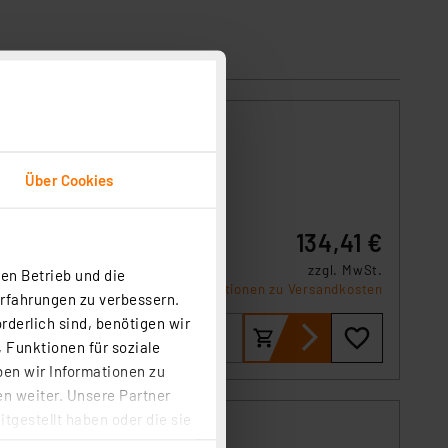
-
Über Cookies
134,41 €
etet er
zzgl. MwSt.
en Betrieb und die
Informationen zu Versandkosten
Erfahrungen zu verbessern.
rderlich sind, benötigen wir
 Funktionen für soziale
ben wir Informationen zu
n weiter. Unsere Partner
tgestellt haben oder die sie
-
cken, stimmen Sie sowohl