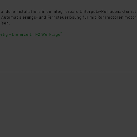
handene Installationslinien integrierbare Unterputz-Rollladenaktor ist
ge Automatisierungs- und Fernsteuerlösung für mit Rohrmotoren motori
kisen.
rtig - Lieferzeit: 1-2 Werktage²