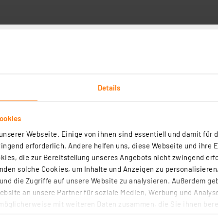
z
art Home Schaltaktor für Hutschienenmontage – 4-fach, HmIP
Details
(20)
ookies
t für die DIN-Hutschienenmontage in der Haus- oder Unterverteilung
n auf vier Kanälen eine Gesamtlast bis 64 A ansteuern. Zusätzlich bi
nserer Webseite. Einige von ihnen sind essentiell und damit für d
tzbare Schalteingänge.
ngend erforderlich. Andere helfen uns, diese Webseite und ihre 
ies, die zur Bereitstellung unseres Angebots nicht zwingend erfo
rtig - Lieferzeit: 1-2 Werktage²
den solche Cookies, um Inhalte und Anzeigen zu personalisieren,
nd die Zugriffe auf unsere Website zu analysieren. Außerdem ge
bsite an unsere Partner für soziale Medien, Werbung und Analyse
möglicherweise mit weiteren Daten zusammen, die Sie ihnen berei
art Home Dimmaktor für Hutschienenmontage – 3-fach, HmIP
 Dienste gesammelt haben. Indem Sie auf „Alle akzeptieren“ kli