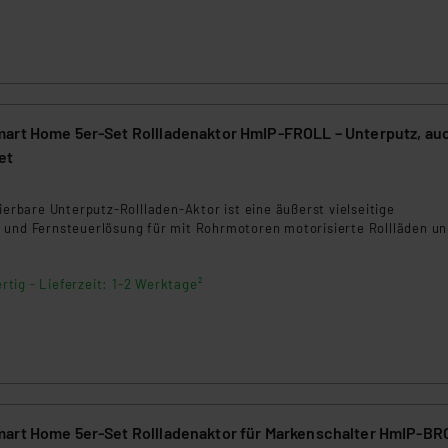
klärung
art Home 5er-Set Rollladenaktor HmIP-FROLL – Unterputz, auc
et
lierbare Unterputz-Rollladen-Aktor ist eine äußerst vielseitige
 und Fernsteuerlösung für mit Rohrmotoren motorisierte Rollläden u
rtig - Lieferzeit: 1-2 Werktage²
Homematic IP Smart Home 5er-Set Rollladenaktor für Markenschalter