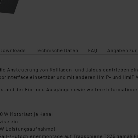
Downloads
Technische Daten
FAQ
Angaben zur
r die Ansteuerung von Rollladen- und Jalousieantrieben ei
ensorinterface einsetzbar und mit anderen HmIP- und HmIP
Zustand der Ein- und Ausgänge sowie weitere Informationen
0 W Motorlast je Kanal
zise ein
mW Leistungsaufnahme)
Rail-/Hutschienenmontage auf Tragschiene TS35 gemäß EN