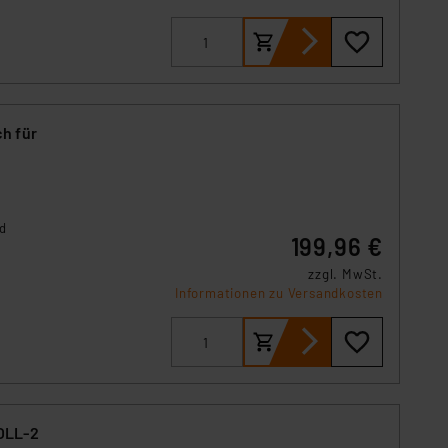
h für
nd
199,96 €
zzgl. MwSt.
Informationen zu Versandkosten
 HmIP-BROLL-2