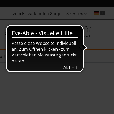
Services
zum Privatkunden Shop
Karriere
Mein ELV
Merkzettel
Warenkorb
ortiments-Deals