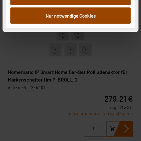
Informationen möglicherweise mit weiteren Daten
zusammen, die Sie ihnen bereitgestellt haben oder die
Nur notwendige Cookies
sie im Rahmen Ihrer Nutzung der Dienste gesammelt
haben. Indem Sie auf „Alle akzeptieren“ klicken,
stimmen Sie sowohl dem Speichern und Abrufen von
Informationen auf Ihrem gerät (§25 Abs.1 TTDSG) sowie
der anschließenden Weiterverarbeitung für die
nachfolgend dargestellten bzw. die von Ihnen
ausgewählten Verarbeitungszwecke (Art. 6 Abs.1a DSG-
Homematic IP Smart Home 5er-Set Rollladenaktor für
VO) zu. Eine detaillierte Auflistung der einzelnen
Markenschalter HmIP-BROLL-2
Cookies nach Zweck und Anbieter ist durch Klick auf
Artikel-Nr. 255401
den Button „Ablehnen oder Einstellungen“ abrufbar. Sie
279,21 €
können die Verwendung nicht notwendiger Cookies
ablehnen oder ihr ganz oder teilweise zustimmen. Ihre
zzgl. MwSt.
erteilte Zustimmung können Sie jederzeit unter dem
Informationen zu Versandkosten
Link „Cookie Einstellungen“ anpassen oder widerrufen.
Die Rechtmäßigkeit der Speicherung, Abrufung und
Weiterverarbeitung dieser Daten zur Auswertung und