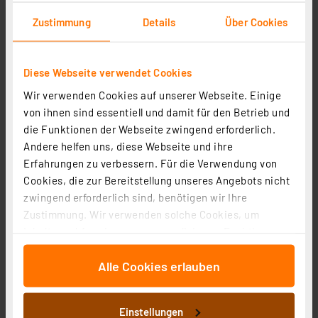
Zustimmung
Details
Über Cookies
Diese Webseite verwendet Cookies
Wir verwenden Cookies auf unserer Webseite. Einige
von ihnen sind essentiell und damit für den Betrieb und
Homematic IP Smart Home Jalousieaktor für
die Funktionen der Webseite zwingend erforderlich.
Markenschalter, HmIP-BBL-2
Andere helfen uns, diese Webseite und ihre
Artikel-Nr. 151333
Erfahrungen zu verbessern. Für die Verwendung von
1
2
3
4
5
Cookies, die zur Bereitstellung unseres Angebots nicht
(2)
zwingend erforderlich sind, benötigen wir Ihre
67,18 €
Zustimmung. Wir verwenden solche Cookies, um
zzgl. MwSt.
Inhalte und Anzeigen zu personalisieren, Funktionen
Informationen zu Versandkosten
für soziale Medien anbieten zu können und die Zugriffe
Alle Cookies erlauben
auf unsere Website zu analysieren. Außerdem geben
wir Informationen zu Ihrer Verwendung unserer Website
an unsere Partner für soziale Medien, Werbung und
Einstellungen
Analysen weiter. Unsere Partner führen diese