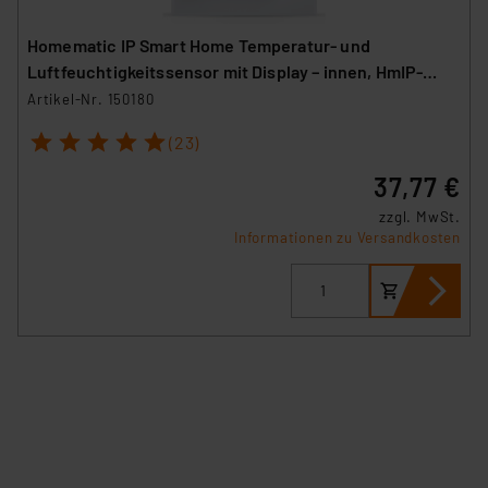
Homematic IP Smart Home Temperatur- und
Luftfeuchtigkeitssensor mit Display – innen, HmIP-
STHD
Artikel-Nr. 150180
1
2
3
4
5
(23)
37,77 €
zzgl. MwSt.
Informationen zu Versandkosten