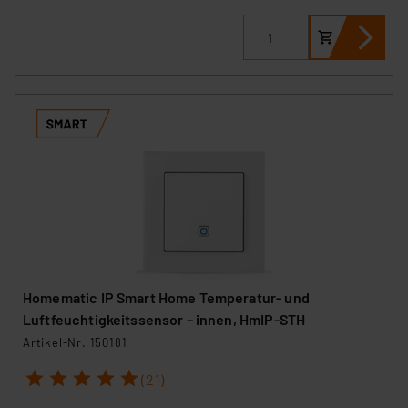
Homematic IP Smart Home Temperatur- und
Luftfeuchtigkeitssensor – innen, HmIP-STH
Artikel-Nr. 150181
1
2
3
4
5
(21)