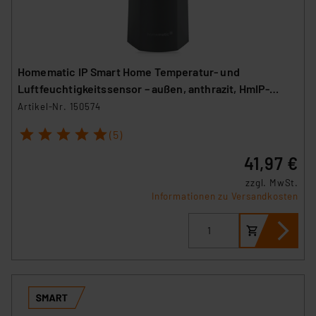
Homematic IP Smart Home Temperatur- und
Luftfeuchtigkeitssensor – außen, anthrazit, HmIP-
STHO-A
Artikel-Nr. 150574
1
2
3
4
5
(5)
41,97 €
zzgl. MwSt.
Informationen zu Versandkosten