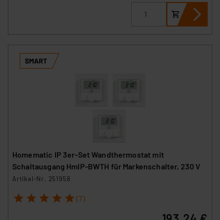
Homematic IP 3er-Set Wandthermostat mit
Schaltausgang HmIP-BWTH für Markenschalter, 230 V
Artikel-Nr. 251958
1
2
3
4
5
(7)
193,24 €