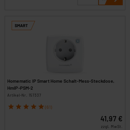
Homematic IP Smart Home Schalt-Mess-Steckdose,
HmIP-PSM-2
Artikel-Nr. 157337
1
2
3
4
5
(61)
41,97 €
zzgl. MwSt.