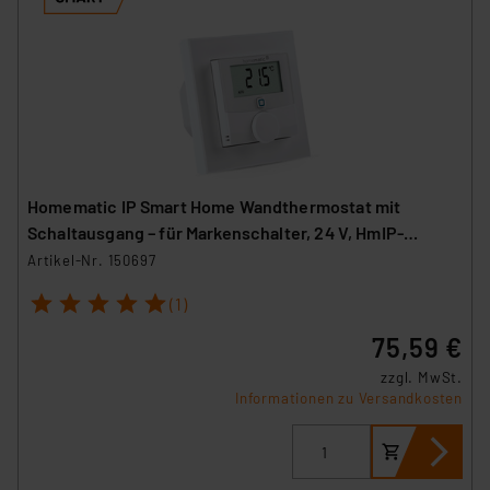
Homematic IP Smart Home Wandthermostat mit
Schaltausgang – für Markenschalter, 24 V, HmIP-
BWTH24
Artikel-Nr. 150697
1
2
3
4
5
(1)
75,59 €
zzgl. MwSt.
Informationen zu Versandkosten