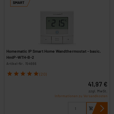
Homematic IP Smart Home Wandthermostat – basic,
HmIP-WTH-B-2
Artikel-Nr. 154666
1
2
3
4
5
(20)
41,97 €
zzgl. MwSt.
Informationen zu Versandkosten