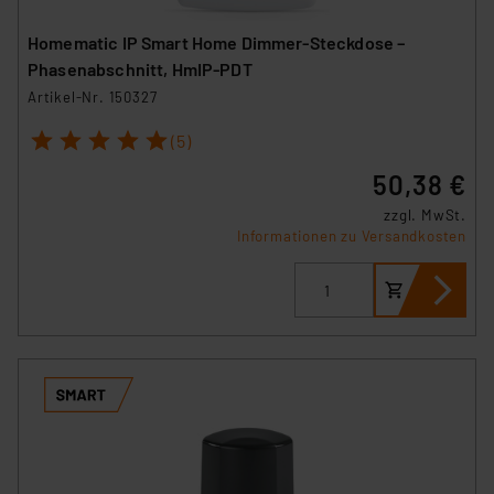
Europäischen Kommission sowie einer eigenen
Homematic IP Smart Home Dimmer-Steckdose –
Beurteilung der mit der Datenübermittlung,
Phasenabschnitt, HmIP-PDT
insbesondere der Art der übermittelten Daten,
verbundenen Risiken.“
Artikel-Nr. 150327
1
2
3
4
5
(5)
Impressum
|
Datenschutzerklärung
50,38 €
zzgl. MwSt.
Informationen zu Versandkosten