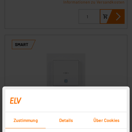
Informationen zu Versandkosten
Homematic IP Smart Home CO2-Sensor, 230 V, HmIP-
SCTH230
Artikel-Nr. 155592
Zustimmung
Details
Über Cookies
1
2
3
4
5
(1)