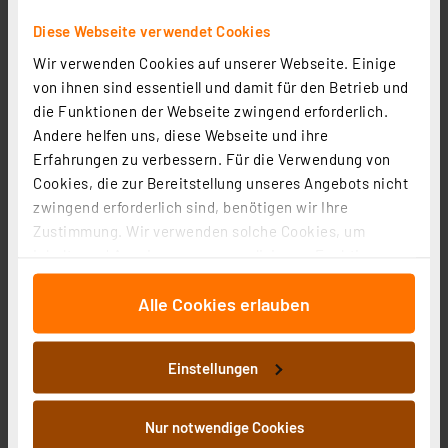
168,03 €
Diese Webseite verwendet Cookies
zzgl. MwSt.
Wir verwenden Cookies auf unserer Webseite. Einige
Informationen zu Versandkosten
von ihnen sind essentiell und damit für den Betrieb und
die Funktionen der Webseite zwingend erforderlich.
Andere helfen uns, diese Webseite und ihre
Erfahrungen zu verbessern. Für die Verwendung von
Cookies, die zur Bereitstellung unseres Angebots nicht
zwingend erforderlich sind, benötigen wir Ihre
Zustimmung. Wir verwenden solche Cookies, um
Inhalte und Anzeigen zu personalisieren, Funktionen
für soziale Medien anbieten zu können und die Zugriffe
Alle Cookies erlauben
auf unsere Website zu analysieren. Außerdem geben
wir Informationen zu Ihrer Verwendung unserer Website
an unsere Partner für soziale Medien, Werbung und
Einstellungen
Analysen weiter. Unsere Partner führen diese
Informationen möglicherweise mit weiteren Daten
Homematic IP Smart Home Schaltsteckdose, anthrazit,
zusammen, die Sie ihnen bereitgestellt haben oder die
Nur notwendige Cookies
HmIP-PS-2-A
sie im Rahmen Ihrer Nutzung der Dienste gesammelt