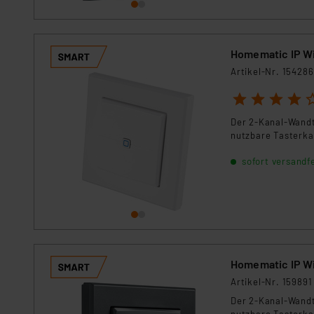
Für die USA besteht kein A
Datenschutz nach EU-Standa
Daten in Überwachungsprogr
Homematic IP W
Unsere Kooperation mit dies
Kommission sowie einer eige
Artikel-Nr. 154286
Daten, verbundenen Risiken
1
2
3
4
5
Impressum
|
Datenschutzer
Der 2-Kanal-Wandt
nutzbare Tasterkan
sofort versandfe
Homematic IP Wi
Artikel-Nr. 159891
Der 2-Kanal-Wandt