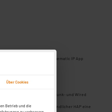
e-App lässt sich über die Homematic IP App
Über Cookies
ombination von Homematic IP Funk- und Wired
en Betrieb und die
in anderer in Reichweite befindlicher HAP eine
Erfahrungen zu verbessern.