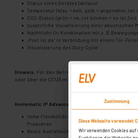
Status eines Gerätes (an/aus)
Temperatur (blau = kalt, gelb = angenehm, rot 
CO2-Status (grün = ok, rot blinken = es ist Zeit
zusatzliche Visualisierung einer akustischen M
Nachtlicht (in Kombination mit z. B.Bewegung
„Post ist da" in Verbindung mit einem Tür-Fen
Visualisierung des Duty-Cycle
Hinweis
: Für den Betrieb ist ein Homematic IP Wi
oder über die CCU3 mit verschiedenen Apps unser P
Zustimmung
Homematic IP Advanced Routing
Hohe Flexibilität mit der Homematic IP Cloud
Diese Webseite verwendet C
Produkten
Wir verwenden Cookies auf u
Beste Ausfallsicherheit: Beim Ausfall eines 
Funktionen der Webseite zwi