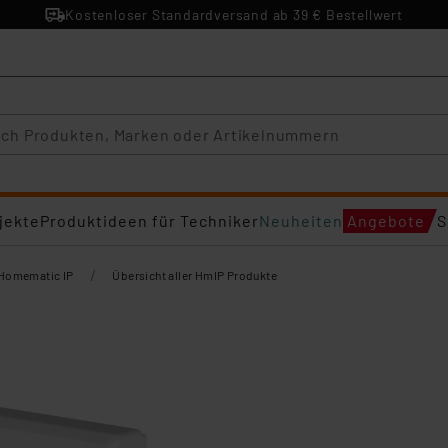
Kostenloser Standardversand ab 39 € Bestellwert
jekte
Produktideen für Techniker
Neuheiten
Angebote
S
/
Homematic IP
Übersicht aller HmIP Produkte