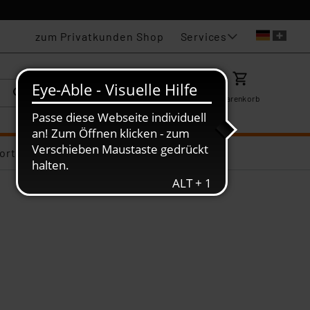
Services
zum Privatkunden Shop
Karriere
Mein ELV
Merkzettel
Warenkorb
ortiments-Deals