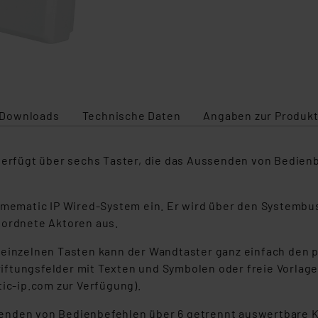
Downloads
Technische Daten
Angaben zur Produkt
rfügt über sechs Taster, die das Aussenden von Bedienb
Homematic IP Wired-System ein. Er wird über den Systembu
eordnete Aktoren aus.
e einzelnen Tasten kann der Wandtaster ganz einfach de
iftungsfelder mit Texten und Symbolen oder freie Vorla
c-ip.com zur Verfügung).
enden von Bedienbefehlen über 6 getrennt auswertbare 