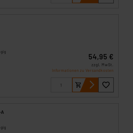
s Land mit unzureichendem
örden personenbezogene
r Europäer bestehen.
ln der Europäischen
 Art der übermittelten
ngig
54,95 €
zzgl. MwSt.
Informationen zu Versandkosten
-A
ngig