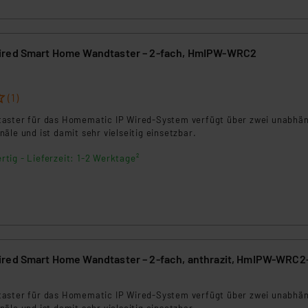
ngemessenheitsbeschluss der EU. Dies bedeutet, dass die USA al
rds eingestuft wird. So besteht etwa das Risiko, dass US-Beh
ammen verarbeiten, ohne dass hiergegen Klagemöglichkeiten fü
ired Smart Home Wandtaster – 2-fach, HmIPW-WRC2
en Dienstleistern stützt sich auf die Standarddatenschutzklause
nen Beurteilung der mit der Datenübermittlung, insbesondere der
.“
(1)
klärung
aster für das Homematic IP Wired-System verfügt über zwei unabhä
äle und ist damit sehr vielseitig einsetzbar.
rtig - Lieferzeit: 1-2 Werktage²
red Smart Home Wandtaster – 2-fach, anthrazit, HmIPW-WRC2
aster für das Homematic IP Wired-System verfügt über zwei unabhä