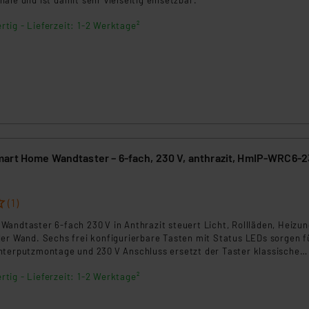
äle und ist damit sehr vielseitig einsetzbar.
rtig - Lieferzeit: 1-2 Werktage²
art Home Wandtaster – 6-fach, 230 V, anthrazit, HmIP-WRC6-
(1)
andtaster 6‑fach 230 V in Anthrazit steuert Licht, Rollläden, Heizu
der Wand. Sechs frei konfigurierbare Tasten mit Status LEDs sorgen f
nterputzmontage und 230 V Anschluss ersetzt der Taster klassische
sich in gängige 55‑mm Schalterserien ein. Ideal für Neubau und
rtig - Lieferzeit: 1-2 Werktage²