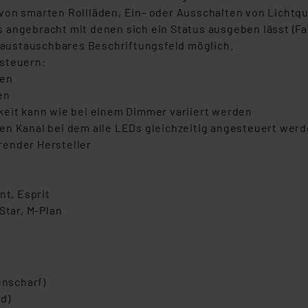
von smarten Rollläden, Ein- oder Ausschalten von Lichtqu
angebracht mit denen sich ein Status ausgeben lässt (Farb
r austauschbares Beschriftungsfeld möglich.
nsteuern:
ken
en
keit kann wie bei einem Dimmer variiert werden
en Kanal bei dem alle LEDs gleichzeitig angesteuert wer
render Hersteller
nt, Esprit
Star, M-Plan
unscharf)
d)