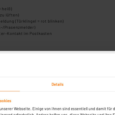
= heiß)
 zu lüften)
eldung (Türklingel = rot blinken)
s-/Prasenzmelder)
ster-Kontakt im Postkasten
red Access Point notwendig. Eine Steuerung per Smartphon
artner realisieren.
Details
 und App (weiterhin auch über CCU3) durch die nahtlose K
ookies
nserer Webseite. Einige von ihnen sind essentiell und damit für d
Homematic IP Access Points (HAP) übernimmt automatisch e
ngend erforderlich. Andere helfen uns, diese Webseite und ihre 