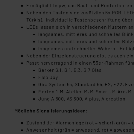
Ermöglicht bspw. das Rauf- und Runterfahren 
Neben den Tasten sind zusätzlich 6x RGB-LEDs 
Türkis). Individuelle Tastenbeschriftung übe
LEDs lassen sich in verschiedenen Mustern a
langsames, mittleres und schnelles Blin
langsames, mittleres und schnelles Blitz
langsames und schnelles Wabern - Hellig
Neben der Einzelansteuerung gibt es auch ein
Passt hervorragend in einen 55er-Rahmen füh
Berker S.1, B.1, B.3, B.7 Glas
Elso Joy
Gira System 55, Standard 55, E2, E22, Eve
Merten 1-M, Atelier-M, M-Smart, M-Arc, M-
Jung A 500, AS 500, A plus, A creation
Mögliche Signalisierungsideen:
Zustand der Alarmanlage (rot = scharf, grün = 
Anwesenheit (grün = anwesend, rot = abwesen