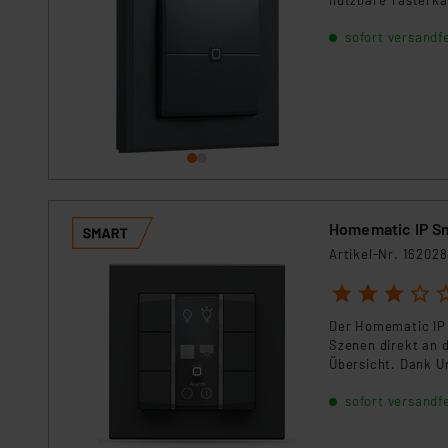
nutzbare Tasterkan
sofort versandfe
Homematic IP Sm
Artikel-Nr. 162028
1
2
3
4
5
Der Homematic IP W
Szenen direkt an 
Übersicht. Dank U
Schalter und fügt 
sofort versandfe
Modernisierung.