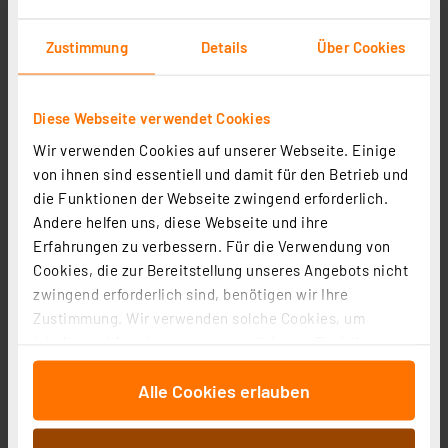
Zustimmung
Details
Über Cookies
Diese Webseite verwendet Cookies
Wir verwenden Cookies auf unserer Webseite. Einige
von ihnen sind essentiell und damit für den Betrieb und
die Funktionen der Webseite zwingend erforderlich.
Homematic IP Wired Smart Home Wandtaster – 6-fach,
Andere helfen uns, diese Webseite und ihre
anthrazit, HmIPW-WRC6-A
Erfahrungen zu verbessern. Für die Verwendung von
Artikel-Nr. 159869
Cookies, die zur Bereitstellung unseres Angebots nicht
84,95 €
zwingend erforderlich sind, benötigen wir Ihre
Zustimmung. Wir verwenden solche Cookies, um
zzgl. MwSt.
Informationen zu Versandkosten
Inhalte und Anzeigen zu personalisieren, Funktionen
für soziale Medien anbieten zu können und die Zugriffe
Alle Cookies erlauben
auf unsere Website zu analysieren. Außerdem geben
wir Informationen zu Ihrer Verwendung unserer Website
an unsere Partner für soziale Medien, Werbung und