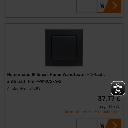
Überwachungsprogrammen verarbeiten, ohne dass
hiergegen Klagemöglichkeiten für Europäer bestehen.
Unsere Kooperation mit diesen Dienstleistern stützt
sich auf die Standarddatenschutzklauseln der
Europäischen Kommission sowie einer eigenen
Beurteilung der mit der Datenübermittlung,
insbesondere der Art der übermittelten Daten,
verbundenen Risiken.“
Impressum
|
Datenschutzerklärung
Homematic IP Smart Home Wandtaster – 2-fach,
anthrazit, HmIP-WRC2-A-2
Artikel-Nr. 161869
37,77 €
zzgl. MwSt.
Informationen zu Versandkosten