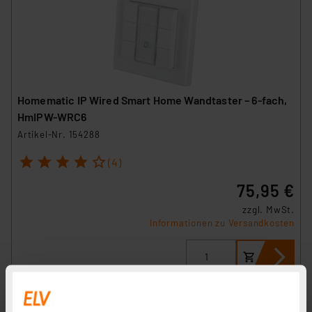
Homematic IP Wired Smart Home Wandtaster – 6-fach,
HmIPW-WRC6
Artikel-Nr. 154288
1
2
3
4
5
(4)
75,95 €
zzgl. MwSt.
Informationen zu Versandkosten