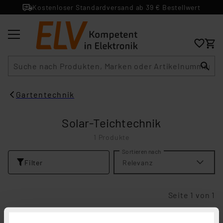
Kostenloser Standardversand ab 39 € Bestellwert
Suche
Gartentechnik
Solar-Teichtechnik
1 Produkte
Sortieren nach
Filter
Relevanz
Seite 1 von 1