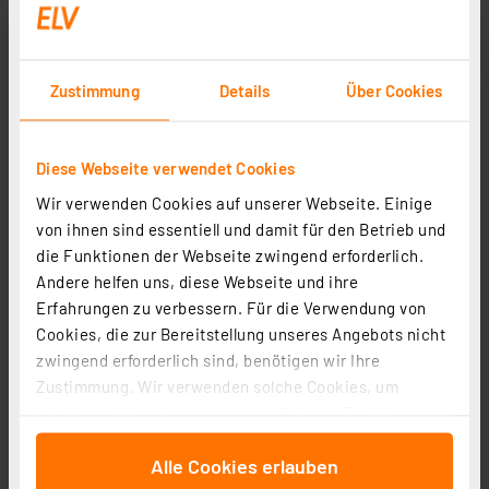
Zustimmung
Details
Über Cookies
esotec Solar-Teichbelüfter-Set Power Air S
Diese Webseite verwendet Cookies
Artikel-Nr. 124716
Wir verwenden Cookies auf unserer Webseite. Einige
von ihnen sind essentiell und damit für den Betrieb und
1
2
3
4
5
(2)
die Funktionen der Webseite zwingend erforderlich.
74,75 €
Andere helfen uns, diese Webseite und ihre
Erfahrungen zu verbessern. Für die Verwendung von
zzgl. MwSt.
Informationen zu Versandkosten
Cookies, die zur Bereitstellung unseres Angebots nicht
zwingend erforderlich sind, benötigen wir Ihre
Zustimmung. Wir verwenden solche Cookies, um
Inhalte und Anzeigen zu personalisieren, Funktionen
für soziale Medien anbieten zu können und die Zugriffe
Seite 1 von 1
Alle Cookies erlauben
auf unsere Website zu analysieren. Außerdem geben