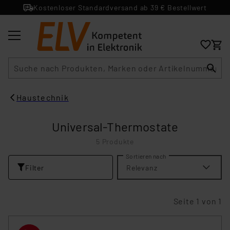
Kostenloser Standardversand ab 39 € Bestellwert
Suche
Haustechnik
Universal-Thermostate
5 Produkte
Sortieren nach
Filter
Relevanz
Seite 1 von 1