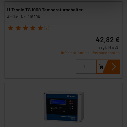
stimmen Sie sowohl dem Speichern und Abrufen von
Informationen auf Ihrem gerät (§25 Abs.1 TTDSG) sowie
H-Tronic TS 1000 Temperaturschalter
der anschließenden Weiterverarbeitung für die
Artikel-Nr. 119208
nachfolgend dargestellten bzw. die von Ihnen
1
2
3
4
5
ausgewählten Verarbeitungszwecke (Art. 6 Abs.1a DSG-
(7)
VO) zu. Eine detaillierte Auflistung der einzelnen
42,82 €
Cookies nach Zweck und Anbieter ist durch Klick auf
zzgl. MwSt.
den Button „Ablehnen oder Einstellungen“ abrufbar. Sie
Informationen zu Versandkosten
können die Verwendung nicht notwendiger Cookies
ablehnen oder ihr ganz oder teilweise zustimmen. Ihre
erteilte Zustimmung können Sie jederzeit unter dem
Link „Cookie Einstellungen“ anpassen oder widerrufen.
Die Rechtmäßigkeit der Speicherung, Abrufung und
Weiterverarbeitung dieser Daten zur Auswertung und
Analyse bis zum Zeitpunkt des Widerrufs bleibt hiervon
unberührt. Ihre Browser-Einstellungen können dazu
führen, dass die Einstellungen nicht längerfristig
gespeichert werden und dieses Banner erneut
angezeigt wird.