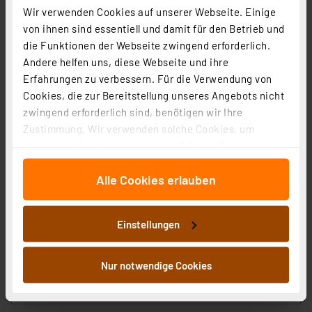
Wir verwenden Cookies auf unserer Webseite. Einige
von ihnen sind essentiell und damit für den Betrieb und
die Funktionen der Webseite zwingend erforderlich.
Andere helfen uns, diese Webseite und ihre
Erfahrungen zu verbessern. Für die Verwendung von
Cookies, die zur Bereitstellung unseres Angebots nicht
zwingend erforderlich sind, benötigen wir Ihre
Zustimmung. Wir verwenden solche Cookies, um
H-Tronic TSM 125 Einbau-Temperaturschalter
Inhalte und Anzeigen zu personalisieren, Funktionen
Artikel-Nr. 106165
für soziale Medien anbieten zu können und die Zugriffe
1
2
3
4
5
Alle Cookies erlauben
auf unsere Website zu analysieren. Außerdem geben
(6)
wir Informationen zu Ihrer Verwendung unserer Website
35,25 €
an unsere Partner für soziale Medien, Werbung und
Einstellungen
zzgl. MwSt.
Analysen weiter. Unsere Partner führen diese
Informationen zu Versandkosten
Informationen möglicherweise mit weiteren Daten
zusammen, die Sie ihnen bereitgestellt haben oder die
Nur notwendige Cookies
sie im Rahmen Ihrer Nutzung der Dienste gesammelt
haben. Indem Sie auf „Alle akzeptieren“ klicken,