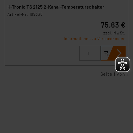
H-Tronic TS 2125 2-Kanal-Temperaturschalter
„Einige Drittanbieter verarbeiten personenbezogene
Artikel-Nr. 109336
Daten in den USA. Ihre Einwilligung zur Einbindung von
75,63 €
Cookies dieser Drittanbieter umfasst daher ggf. auch
die Verarbeitung Ihrer Daten in den USA gemäß Art. 49
zzgl. MwSt.
(1) lit. a DSGVO. Nähere Infos zu diesen Drittanbietern
Informationen zu Versandkosten
und zu der jeweiligen Datenübermittlung erhalten Sie in
der Datenschutzerklärung. Für die USA besteht kein
Angemessenheitsbeschluss der EU. Dies bedeutet,
dass die USA als Land mit unzureichendem
Seite 1 von 1
Datenschutz nach EU-Standards eingestuft wird. So
besteht etwa das Risiko, dass US-Behörden
personenbezogene Daten in
Überwachungsprogrammen verarbeiten, ohne dass
hiergegen Klagemöglichkeiten für Europäer bestehen.
Unsere Kooperation mit diesen Dienstleistern stützt
sich auf die Standarddatenschutzklauseln der
Europäischen Kommission sowie einer eigenen
Beurteilung der mit der Datenübermittlung,