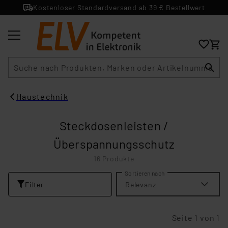
Kostenloser Standardversand ab 39 € Bestellwert
Suche
Haustechnik
Steckdosenleisten /
Überspannungsschutz
16 Produkte
Sortieren nach
Filter
Relevanz
Seite 1 von 1