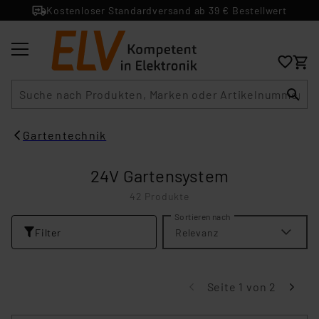
Kostenloser Standardversand ab 39 € Bestellwert
Suche
Gartentechnik
24V Gartensystem
42 Produkte
Sortieren nach
Filter
Relevanz
Seite 1 von 2