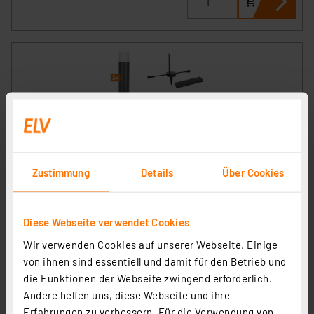
Die Bold Set 24V-Garten Wegebeleuchutng, 3
Zustimmung
Details
Über Cookies
Leuchten
Artikel-Nr. 258555
Diese Webseite verwendet Cookies
229,66 €
Wir verwenden Cookies auf unserer Webseite. Einige
zzgl. MwSt.
Informationen zu Versandkosten
von ihnen sind essentiell und damit für den Betrieb und
die Funktionen der Webseite zwingend erforderlich.
Andere helfen uns, diese Webseite und ihre
Erfahrungen zu verbessern. Für die Verwendung von