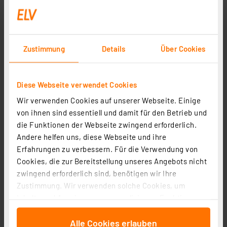
Zustimmung
Details
Über Cookies
Diese Webseite verwendet Cookies
Wir verwenden Cookies auf unserer Webseite. Einige
von ihnen sind essentiell und damit für den Betrieb und
die Funktionen der Webseite zwingend erforderlich.
Andere helfen uns, diese Webseite und ihre
Homematic IP Smart Home Set mit Starter Set Mini
Erfahrungen zu verbessern. Für die Verwendung von
Zutritt, Keypad und Video-Türklingel, HmIP-SK25,
Cookies, die zur Bereitstellung unseres Angebots nicht
HmIP-WKP und HmIP-CODB
Artikel-Nr. 255444
zwingend erforderlich sind, benötigen wir Ihre
352,90 €
Zustimmung. Wir verwenden solche Cookies, um
zzgl. MwSt.
Inhalte und Anzeigen zu personalisieren, Funktionen
Informationen zu Versandkosten
für soziale Medien anbieten zu können und die Zugriffe
Alle Cookies erlauben
auf unsere Website zu analysieren. Außerdem geben