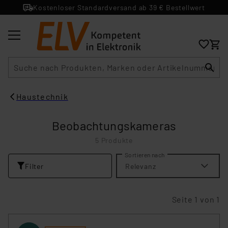
Kostenloser Standardversand ab 39 € Bestellwert
Suche
Haustechnik
Beobachtungskameras
5 Produkte
Sortieren nach
Filter
Relevanz
Seite 1 von 1