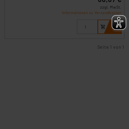
besteht etwa das Risiko, dass US-Behörden
zzgl. MwSt.
personenbezogene Daten in
Informationen zu Versandkosten
Überwachungsprogrammen verarbeiten, ohne dass
hiergegen Klagemöglichkeiten für Europäer bestehen.
Unsere Kooperation mit diesen Dienstleistern stützt
sich auf die Standarddatenschutzklauseln der
Europäischen Kommission sowie einer eigenen
Seite 1 von 1
Beurteilung der mit der Datenübermittlung,
insbesondere der Art der übermittelten Daten,
verbundenen Risiken.“
Impressum
|
Datenschutzerklärung