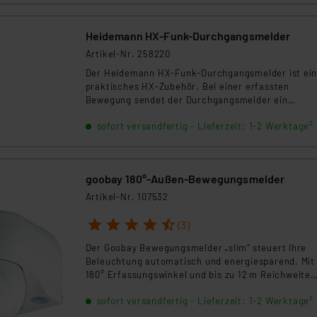
Heidemann HX-Funk-Durchgangsmelder
Artikel-Nr. 258220
Der Heidemann HX-Funk-Durchgangsmelder ist ei
praktisches HX-Zubehör. Bei einer erfassten
Bewegung sendet der Durchgangsmelder ein
Funksignal an einen (oder mehrere) HX-
sofort versandfertig - Lieferzeit: 1-2 Werktage²
Funkempfänger. Zudem kann der Durchgangsmeld
auch selbst eine Melodie abgeben, wenn eine
Bewegung erfasst wird. Dies kann aber auch
abgeschaltet werden. Das Set besteht zusätzlich 
goobay 180°-Außen-Bewegungsmelder
einer Wandhalterung und einer Abdeckblende, um 
Erfassungswinkel zu verringern. Zudem hat der
Artikel-Nr. 107532
Durchgangsmelder die Funktion zur
Rufunterscheidung. Ihm kann eine eigene Melodie
1
2
3
4
5
(3)
zugeordnet werden, welche er an den Empfänger
Der Goobay Bewegungsmelder „slim“ steuert Ihre
weitergibt. Somit können Sie bei der Nutzung
Beleuchtung automatisch und energiesparend. Mit
mehrerer Sender oder Bewegungsmelder
180° Erfassungswinkel und bis zu 12 m Reichweite
unterscheiden, von wo das Signal kommt. Der
erkennt er zuverlässig Bewegungen. Dank IP44-Sc
Erfassungswinkel beträgt 360° und hat eine
sofort versandfertig - Lieferzeit: 1-2 Werktage²
eignet er sich für Innen- und Außenbereiche.
Erfassungsreichweite von 4 m. Die maximale
Einstellbare Lichtschwelle und Zeitverzögerung so
Funkreichweite beträgt ca. 50 m.