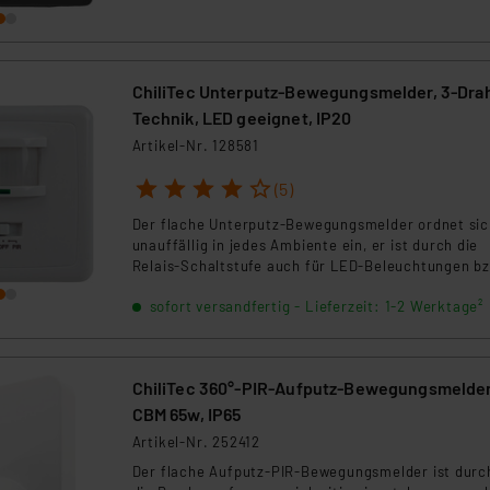
gängigen Smart Home Systemen und wetterfest fü
dauerhaften Einsatz.
ChiliTec Unterputz-Bewegungsmelder, 3-Dra
Technik, LED geeignet, IP20
Artikel-Nr. 128581
1
2
3
4
5
(5)
Der flache Unterputz-Bewegungsmelder ordnet sic
unauffällig in jedes Ambiente ein, er ist durch die
Relais-Schaltstufe auch für LED-Beleuchtungen bz
Energiesparlampen geeignet.
sofort versandfertig - Lieferzeit: 1-2 Werktage²
ChiliTec 360°-PIR-Aufputz-Bewegungsmelder
CBM 65w, IP65
Artikel-Nr. 252412
Der flache Aufputz-PIR-Bewegungsmelder ist durc