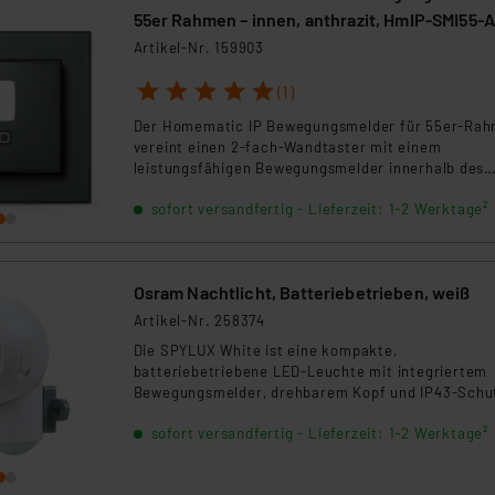
55er Rahmen – innen, anthrazit, HmIP-SMI55-
Artikel-Nr. 159903
1
2
3
4
5
(1)
Der Homematic IP Bewegungsmelder für 55er-Ra
vereint einen 2-fach-Wandtaster mit einem
leistungsfähigen Bewegungsmelder innerhalb des
Homematic IP Smart-Home-Systems.
sofort versandfertig - Lieferzeit: 1-2 Werktage²
Osram Nachtlicht, Batteriebetrieben, weiß
Artikel-Nr. 258374
Die SPYLUX White ist eine kompakte,
batteriebetriebene LED-Leuchte mit integriertem
Bewegungsmelder, drehbarem Kopf und IP43-Schu
Ideal für Schränke, Flure, Keller oder Camping –
sofort versandfertig - Lieferzeit: 1-2 Werktage²
einfach montieren, überall einsetzen.