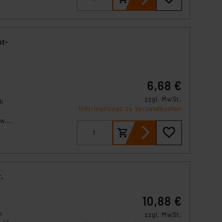
r
ht-
6,68 €
zzgl. MwSt.
h
Informationen zu Versandkosten
w.
,
10,88 €
h
zzgl. MwSt.