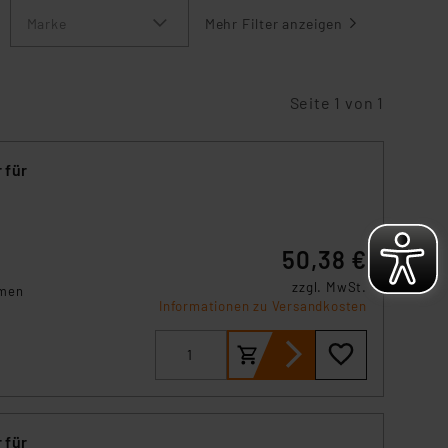
Marke
Mehr Filter anzeigen
Seite 1 von 1
 für
50,38 €
zzgl. MwSt.
hmen
Informationen zu Versandkosten
 für