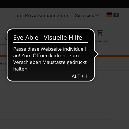
Services
zum Privatkunden Shop
Karriere
Mein ELV
Merkzettel
Warenkorb
ortiments-Deals