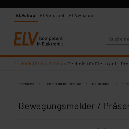
ELVshop
ELVjournal
ELVwissen
Suche
Technik für Ihr Zuhause
Technik für Elektronik-Pro
/
/
/
Startseite
Technik für Ihr Zuhause
Haustechnik
Elek
Bewegungsmelder / Präse