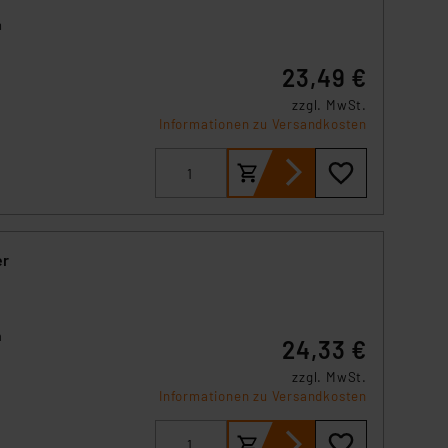
s Land mit unzureichendem
n
örden personenbezogene
r Europäer bestehen.
23,49 €
ln der Europäischen
m
tert
 Art der übermittelten
zzgl. MwSt.
Informationen zu Versandkosten
er
m
24,33 €
zzgl. MwSt.
Informationen zu Versandkosten
von