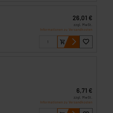
26,01 €
zzgl. MwSt.
n
Informationen zu Versandkosten
er
aus
den
6,71 €
zzgl. MwSt.
Informationen zu Versandkosten
hutz
rgen