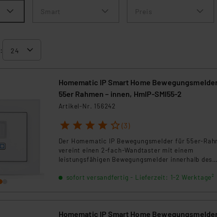
Smart
Preis
:
Homematic IP Smart Home Bewegungsmelder
55er Rahmen – innen, HmIP-SMI55-2
Artikel-Nr. 156242
1
2
3
4
5
(3)
Der Homematic IP Bewegungsmelder für 55er-Ra
vereint einen 2-fach-Wandtaster mit einem
leistungsfähigen Bewegungsmelder innerhalb des
Homematic IP Smart-Home-Systems.
sofort versandfertig - Lieferzeit: 1-2 Werktage²
Homematic IP Smart Home Bewegungsmelder