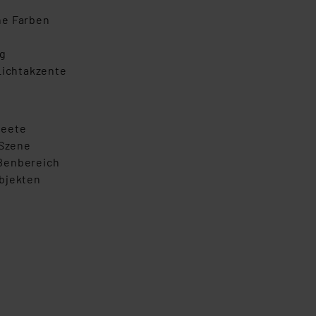
he Farben
ng
Lichtakzente
Beete
 Szene
ußenbereich
Objekten