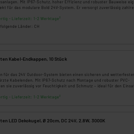
anlagen. Mit IP67-Schutz, hoher Effizienz und robuster Bauweise ei
fekt für das modulare Bold 24V-System. Er versorgt zuverlässig zahlr
erer Niederspannung.
rtig - Lieferzeit: 1-2 Werktage²
n folgende Länder: CH
rten Kabel-Endkappen, 10 Stück
8
n für das 24V Outdoor-System bieten einen sicheren und wetterfeste
ürzte Kabelenden. Mit IP67-Schutz nach Montage und robuster PVC-
n sie zuverlässig vor Feuchtigkeit und Schmutz – ideal für den Einsa
bereich.
rtig - Lieferzeit: 1-2 Werktage²
rten LED Dekokugel, Ø 20cm, DC 24V, 2.8W, 3000K