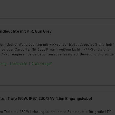
ngemessenheitsbeschluss der EU. Dies bedeutet, dass die USA al
rds eingestuft wird. So besteht etwa das Risiko, dass US-Beh
ammen verarbeiten, ohne dass hiergegen Klagemöglichkeiten fü
en Dienstleistern stützt sich auf die Standarddatenschutzklause
nen Beurteilung der mit der Datenübermittlung, insbesondere der
2er Set Solar-Wandleuchte mit PIR, Gun Grey
.“
0
betriebener Wandleuchten mit PIR-Sensor bietet doppelte Sicherheit 
klärung
de oder Carports. Mit 3000 K warmweißem Licht, IP44-Schutz und
n-Akku reagieren beide Leuchten zuverlässig auf Bewegung und sorgen
euchtung – ganz ohne Stromanschluss.
rtig - Lieferzeit: 1-2 Werktage²
ten Trafo 150W, IP67, 230/24V, 1,5m Eingangskabel
7
n Trafo mit 150 W Leistung ist die ideale Stromquelle für große LED-