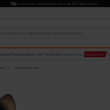
Kostenloser Standardversand ab 39 € Bestellwert
jekte
Produktideen für Techniker
Neuheiten
Angebote
S
/
hnik
24V Gartensystem