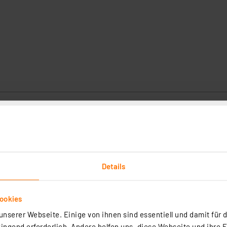
rten LED Dekokugel, Ø 40cm, DC24V, 6.5W, 3000K
D Kugelleuchte von BOLD LIGHTING ist ein stilvolles Highlight für den
 24V DC Betrieb, 3000 K warmweißem Licht und IP67-Schutz eignet sie
 Terrasse oder Wege. Die Leuchte ist dimmbar, kann gesteckt oder geh
Details
nd überzeugt durch ihre hochwertige Verarbeitung.
rtig - Lieferzeit: 1-2 Werktage²
ckstation nicht möglich
ookies
nserer Webseite. Einige von ihnen sind essentiell und damit für d
ngend erforderlich. Andere helfen uns, diese Webseite und ihre 