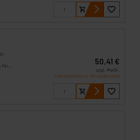
s Land mit unzureichendem
örden personenbezogene
r Europäer bestehen.
ln der Europäischen
 Art der übermittelten
für
50,41 €
 für
zzgl. MwSt.
Informationen zu Versandkosten