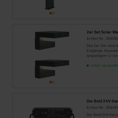
Für die USA besteht kein A
Datenschutz nach EU-Standa
Daten in Überwachungsprogr
Unsere Kooperation mit dies
Kommission sowie einer eige
Daten, verbundenen Risiken
Artikel-Nr. 25828
Das 2er-Set solar
Impressum
|
Datenschutzer
Eingänge, Hauswän
langlebigem Li-Io
automatische Bel
sofort versandfe
Die Bold 24V-Gar
Artikel-Nr. 25848
Der Bold 24V-Garte