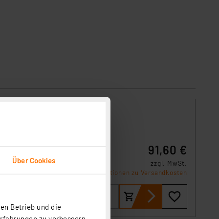
91,60 €
 sich
ängt
Über Cookies
zzgl. MwSt.
Produktdatenblatt
Informationen zu Versandkosten
en Betrieb und die
Erfahrungen zu verbessern.