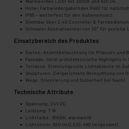
Warmweißes Licht mit 3000K und 620 lm
Hoher Farbwiedergabeindex Ra90 für natürlic
IP65 – wetterfest für den Außeneinsatz
Dimmbar über 2.4G Controller & Fernbedienu
Schmaler Abstrahlwinkel von 30° für gezielte 
Einsatzbereich des Produktes
Garten: Akzentbeleuchtung für Pflanzen und 
Fassade: Setzt architektonische Highlights in
Terrasse: Stimmungsvolle Lichtakzente im A
Skulpturen: Zielgerichtete Beleuchtung von 
Wege: Orientierung und Sicherheit bei Nacht
Technische Attribute
Spannung: 24V DC
Leistung: 7 W
Lichtfarbe: 3000K, warmweiß
Lichtstrom: 620 lm (LED), 460 lm (gesamt)