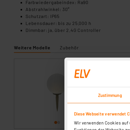
Farbwiedergabeindex: Ra90
Abstrahlwinkel: 30°
Schutzart: IP65
Lebensdauer: bis zu 25.000 h
Dimmbar: ja, über 2.4G Controller
Weitere Modelle
Zubehör
Die Bold 24V-Ga
Artikel-Nr. 258511
Die 40 cm große LE
Außenbereich. Mit
ideal für Garten,
Zustimmung
montiert werden u
sofort versandfe
Versand an DHL Pa
Diese Webseite verwendet C
Wir verwenden Cookies auf u
Funktionen der Webseite zwi