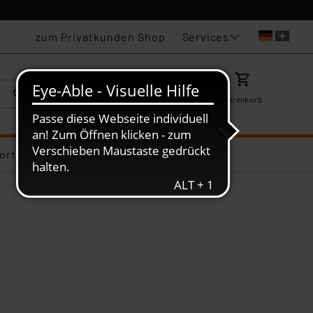
Services
zum Privatkunden Shop
Karriere
Mein ELV
Merkzettel
Warenkorb
ortiments-Deals