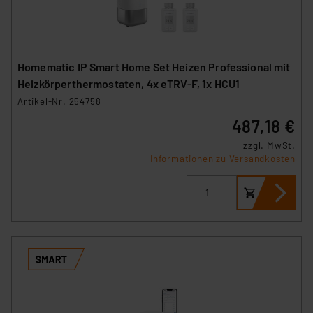
(1) lit. a DSGVO. Nähere Infos zu diesen Drittanbietern
und zu der jeweiligen Datenübermittlung erhalten Sie in
der Datenschutzerklärung. Für die USA besteht kein
Angemessenheitsbeschluss der EU. Dies bedeutet,
Homematic IP Smart Home Set Heizen Professional mit
dass die USA als Land mit unzureichendem
Heizkörperthermostaten, 4x eTRV-F, 1x HCU1
Datenschutz nach EU-Standards eingestuft wird. So
Artikel-Nr. 254758
besteht etwa das Risiko, dass US-Behörden
487,18 €
personenbezogene Daten in
Überwachungsprogrammen verarbeiten, ohne dass
zzgl. MwSt.
Informationen zu Versandkosten
hiergegen Klagemöglichkeiten für Europäer bestehen.
Unsere Kooperation mit diesen Dienstleistern stützt
sich auf die Standarddatenschutzklauseln der
Europäischen Kommission sowie einer eigenen
Beurteilung der mit der Datenübermittlung,
insbesondere der Art der übermittelten Daten,
verbundenen Risiken.“
Impressum
|
Datenschutzerklärung