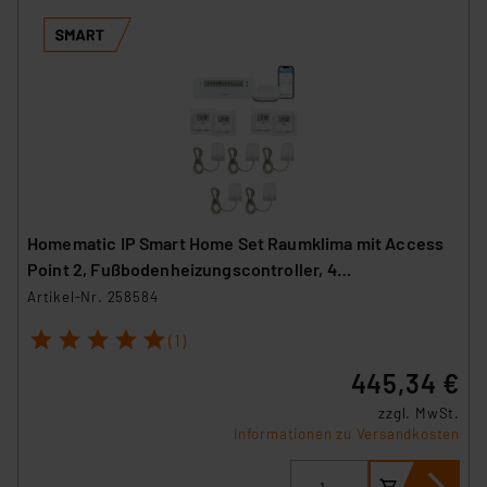
Homematic IP Smart Home Set Raumklima mit Access
Point 2, Fußbodenheizungscontroller, 4
Wandthermostate und 5 Stellantriebe
Artikel-Nr. 258584
1
2
3
4
5
(1)
445,34 €
zzgl. MwSt.
Informationen zu Versandkosten