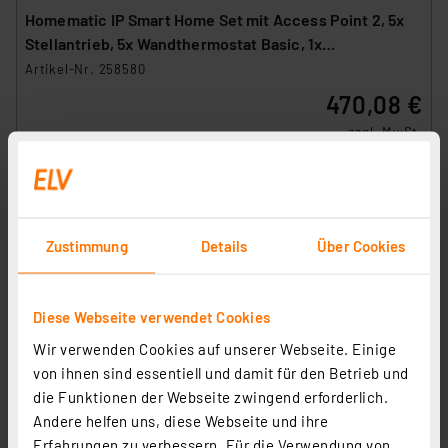
Homematic IP Smart Home Set mit Access Point 2, 5x
Stellantrieb, 5x Wandthermostat Basic, 1x
Fußbodenheizungscontroller
Artikel-Nr. 258580
470,08 €
zzgl. MwSt.
Informationen zu Versandkosten
Zustimmung
Details
Über Cookies
Diese Webseite verwendet Cookies
Wir verwenden Cookies auf unserer Webseite. Einige
von ihnen sind essentiell und damit für den Betrieb und
die Funktionen der Webseite zwingend erforderlich.
Andere helfen uns, diese Webseite und ihre
Erfahrungen zu verbessern. Für die Verwendung von