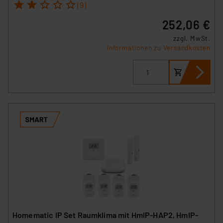
1
2
3
4
5
(9)
252,06 €
zzgl. MwSt.
Informationen zu Versandkosten
Homematic IP Set Raumklima mit HmIP-HAP2, HmIP-