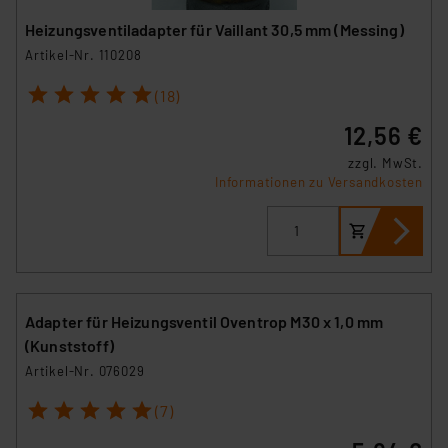
Heizungsventiladapter für Vaillant 30,5 mm (Messing)
Artikel-Nr. 110208
1
2
3
4
5
(18)
12,56 €
zzgl. MwSt.
Informationen zu Versandkosten
Adapter für Heizungsventil Oventrop M30 x 1,0 mm
(Kunststoff)
Artikel-Nr. 076029
1
2
3
4
5
(7)