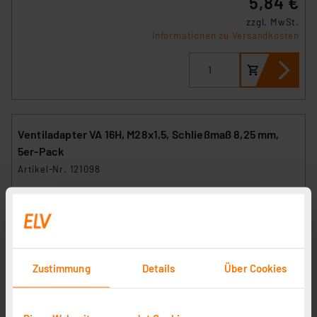
5,84 €
zzgl. MwSt.
Informationen zu Versandkosten
Ventiladapter VA 16H, M28x1,5, Schließmaß 8,25 mm,
5er-Pack
Artikel-Nr. 121098
1
2
3
4
5
(7)
7,98 €
zzgl. MwSt.
Informationen zu Versandkosten
Zustimmung
Details
Über Cookies