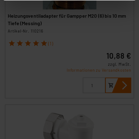
stimmen Sie sowohl dem Speichern und Abrufen von
Informationen auf Ihrem gerät (§25 Abs.1 TTDSG) sowie
Heizungsventiladapter für Gampper M20 (6) bis 10 mm
der anschließenden Weiterverarbeitung für die
Tiefe (Messing)
nachfolgend dargestellten bzw. die von Ihnen
Artikel-Nr. 110216
ausgewählten Verarbeitungszwecke (Art. 6 Abs.1a DSG-
1
2
3
4
5
VO) zu. Eine detaillierte Auflistung der einzelnen
(1)
Cookies nach Zweck und Anbieter ist durch Klick auf
10,88 €
den Button „Ablehnen oder Einstellungen“ abrufbar. Sie
zzgl. MwSt.
können die Verwendung nicht notwendiger Cookies
Informationen zu Versandkosten
ablehnen oder ihr ganz oder teilweise zustimmen. Ihre
erteilte Zustimmung können Sie jederzeit unter dem
Link „Cookie Einstellungen“ anpassen oder widerrufen.
Die Rechtmäßigkeit der Speicherung, Abrufung und
Weiterverarbeitung dieser Daten zur Auswertung und
Analyse bis zum Zeitpunkt des Widerrufs bleibt hiervon
unberührt. Ihre Browser-Einstellungen können dazu
führen, dass die Einstellungen nicht längerfristig
gespeichert werden und dieses Banner erneut