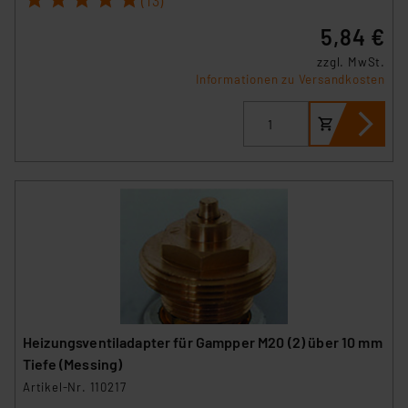
(13)
Beurteilung der mit der Datenübermittlung,
insbesondere der Art der übermittelten Daten,
5,84 €
verbundenen Risiken.“
zzgl. MwSt.
Informationen zu Versandkosten
Impressum
|
Datenschutzerklärung
Heizungsventiladapter für Gampper M20 (2) über 10 mm
Tiefe (Messing)
Artikel-Nr. 110217