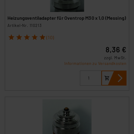
Heizungsventiladapter für Oventrop M30 x 1,0 (Messing)
Artikel-Nr. 110213
1
2
3
4
5
(10)
8,36 €
zzgl. MwSt.
Informationen zu Versandkosten