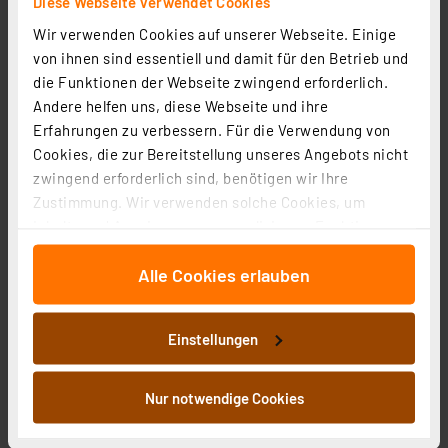
Diese Webseite verwendet Cookies
Wir verwenden Cookies auf unserer Webseite. Einige
Ventiladapter / Adapterring VA80 für Stellantriebe
von ihnen sind essentiell und damit für den Betrieb und
die Funktionen der Webseite zwingend erforderlich.
Artikel-Nr. 250916
Andere helfen uns, diese Webseite und ihre
1
2
3
4
5
(3)
Erfahrungen zu verbessern. Für die Verwendung von
Cookies, die zur Bereitstellung unseres Angebots nicht
1,25 €
zwingend erforderlich sind, benötigen wir Ihre
zzgl. MwSt.
Zustimmung. Wir verwenden solche Cookies, um
Informationen zu Versandkosten
Inhalte und Anzeigen zu personalisieren, Funktionen
für soziale Medien anbieten zu können und die Zugriffe
Alle Cookies erlauben
auf unsere Website zu analysieren. Außerdem geben
wir Informationen zu Ihrer Verwendung unserer Website
an unsere Partner für soziale Medien, Werbung und
Einstellungen
Analysen weiter. Unsere Partner führen diese
Informationen möglicherweise mit weiteren Daten
zusammen, die Sie ihnen bereitgestellt haben oder die
Nur notwendige Cookies
sie im Rahmen Ihrer Nutzung der Dienste gesammelt
haben. Indem Sie auf „Alle akzeptieren“ klicken,