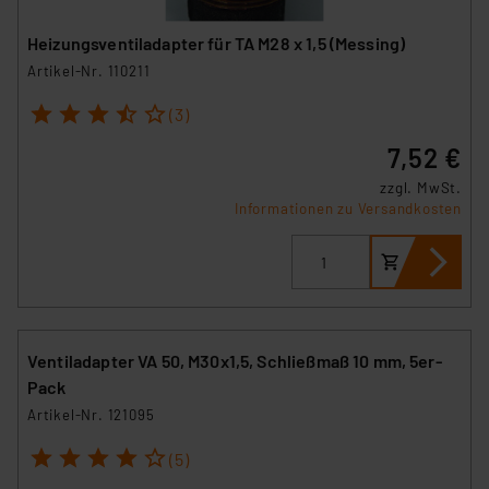
Heizungsventiladapter für TA M28 x 1,5 (Messing)
Artikel-Nr. 110211
1
2
3
4
5
(3)
7,52 €
zzgl. MwSt.
Informationen zu Versandkosten
Ventiladapter VA 50, M30x1,5, Schließmaß 10 mm, 5er-
Pack
Artikel-Nr. 121095
1
2
3
4
5
(5)