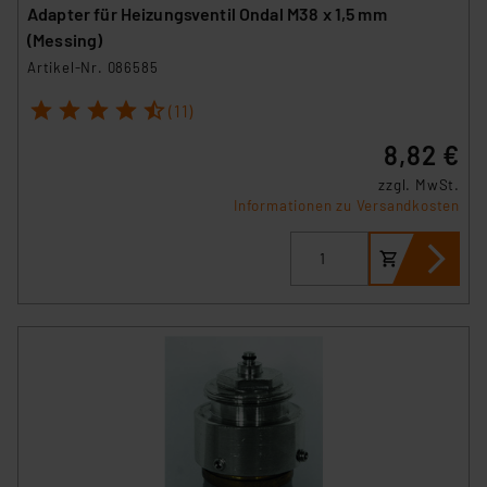
Adapter für Heizungsventil Ondal M38 x 1,5 mm
(Messing)
Artikel-Nr. 086585
1
2
3
4
5
(11)
8,82 €
zzgl. MwSt.
Informationen zu Versandkosten