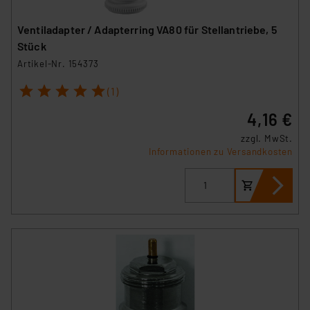
Ventiladapter / Adapterring VA80 für Stellantriebe, 5
Stück
Artikel-Nr. 154373
1
2
3
4
5
(1)
4,16 €
zzgl. MwSt.
Informationen zu Versandkosten