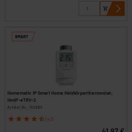
Homematic IP Smart Home Heizkörperthermostat,
HmIP-eTRV-2
Artikel-Nr. 140280
1
2
3
4
5
(43)
41,97 €