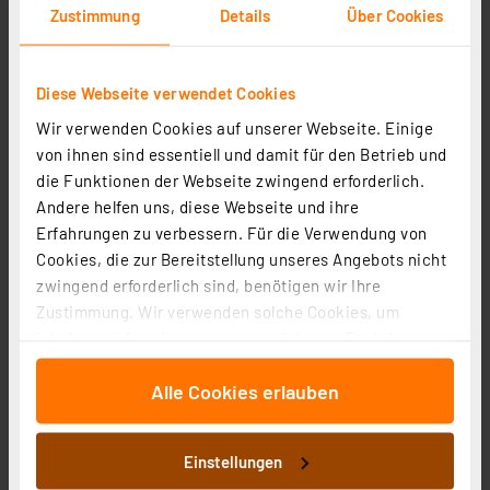
Zustimmung
Details
Über Cookies
Diese Webseite verwendet Cookies
Wir verwenden Cookies auf unserer Webseite. Einige
von ihnen sind essentiell und damit für den Betrieb und
die Funktionen der Webseite zwingend erforderlich.
Andere helfen uns, diese Webseite und ihre
Erfahrungen zu verbessern. Für die Verwendung von
Cookies, die zur Bereitstellung unseres Angebots nicht
Homematic IP Smart Home Heizkörperthermostat – flex,
zwingend erforderlich sind, benötigen wir Ihre
HmIP-eTRV-F
Zustimmung. Wir verwenden solche Cookies, um
Artikel-Nr. 160230
Inhalte und Anzeigen zu personalisieren, Funktionen
1
2
3
4
5
für soziale Medien anbieten zu können und die Zugriffe
(2)
Alle Cookies erlauben
auf unsere Website zu analysieren. Außerdem geben
58,78 €
wir Informationen zu Ihrer Verwendung unserer Website
zzgl. MwSt.
an unsere Partner für soziale Medien, Werbung und
Einstellungen
Informationen zu Versandkosten
Analysen weiter. Unsere Partner führen diese