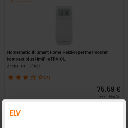
Homematic IP Smart Home Heizkörperthermostat
kompakt plus HmIP-eTRV-CL
Artikel-Nr. 157681
1
2
3
4
5
(2)
75,59 €
zzgl. MwSt.
Informationen zu Versandkosten