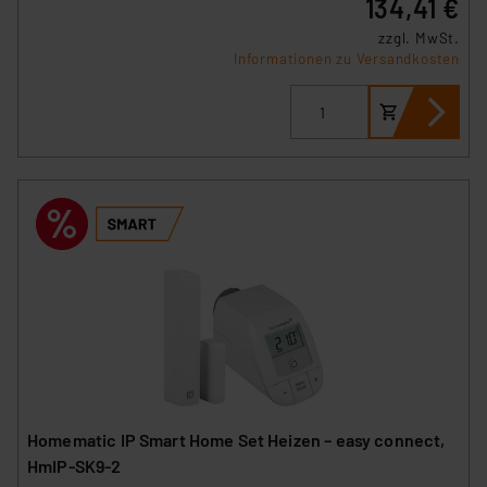
134,41 €
Unsere Kooperation mit diesen Dienstleistern stützt
zzgl. MwSt.
sich auf die Standarddatenschutzklauseln der
Informationen zu Versandkosten
Europäischen Kommission sowie einer eigenen
Beurteilung der mit der Datenübermittlung,
insbesondere der Art der übermittelten Daten,
verbundenen Risiken.“
Impressum
|
Datenschutzerklärung
Homematic IP Smart Home Set Heizen – easy connect,
HmIP-SK9-2