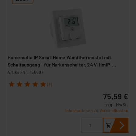
Homematic IP Smart Home Wandthermostat mit
Schaltausgang – für Markenschalter, 24 V, HmIP-
BWTH24
Artikel-Nr. 150697
1
2
3
4
5
(1)
75,59 €
zzgl. MwSt.
Informationen zu Versandkosten