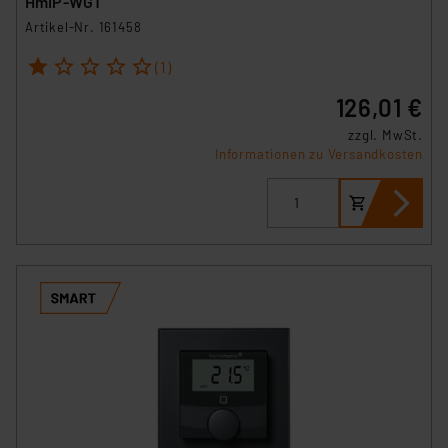
HmIP-WGT
Artikel-Nr. 161458
1
2
3
4
5
(1)
126,01 €
zzgl. MwSt.
Informationen zu Versandkosten