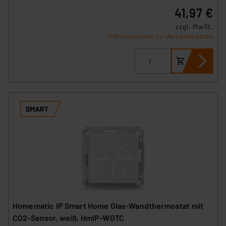
Daten in den USA. Ihre Einwilligung zur Einbindung von
41,97 €
Cookies dieser Drittanbieter umfasst daher ggf. auch
zzgl. MwSt.
die Verarbeitung Ihrer Daten in den USA gemäß Art. 49
Informationen zu Versandkosten
(1) lit. a DSGVO. Nähere Infos zu diesen Drittanbietern
und zu der jeweiligen Datenübermittlung erhalten Sie in
der Datenschutzerklärung. Für die USA besteht kein
Angemessenheitsbeschluss der EU. Dies bedeutet,
dass die USA als Land mit unzureichendem
Datenschutz nach EU-Standards eingestuft wird. So
besteht etwa das Risiko, dass US-Behörden
personenbezogene Daten in
Überwachungsprogrammen verarbeiten, ohne dass
hiergegen Klagemöglichkeiten für Europäer bestehen.
Unsere Kooperation mit diesen Dienstleistern stützt
sich auf die Standarddatenschutzklauseln der
Europäischen Kommission sowie einer eigenen
Beurteilung der mit der Datenübermittlung,
Homematic IP Smart Home Glas-Wandthermostat mit
insbesondere der Art der übermittelten Daten,
CO2-Sensor, weiß, HmIP-WGTC
verbundenen Risiken.“