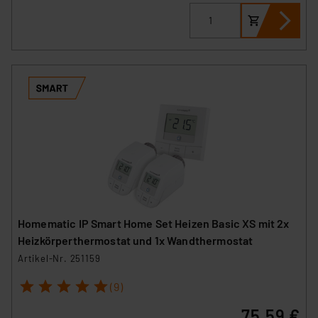
Homematic IP Smart Home Set Heizen Basic XS mit 2x
Heizkörperthermostat und 1x Wandthermostat
Artikel-Nr. 251159
1
2
3
4
5
(9)
75,59 €