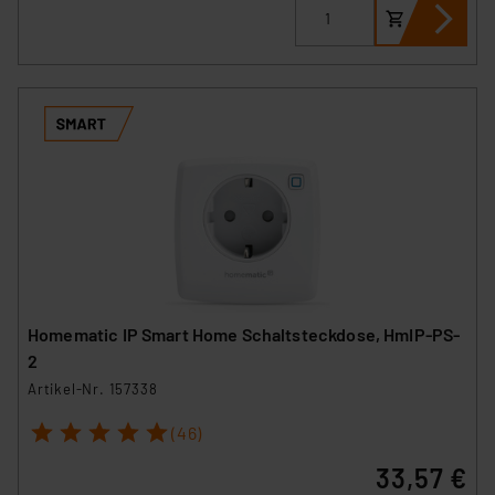
Homematic IP Smart Home Schaltsteckdose, HmIP-PS-
2
Artikel-Nr. 157338
1
2
3
4
5
(46)
33,57 €