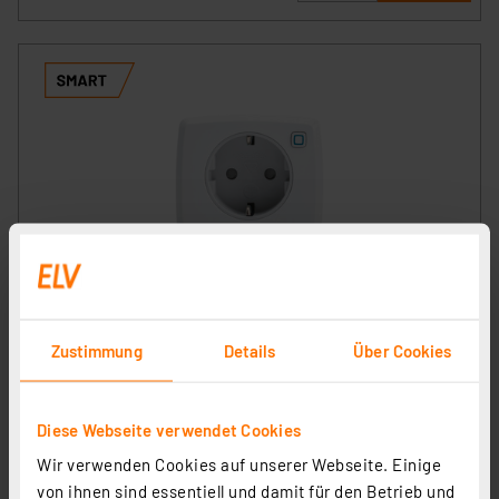
Homematic IP Smart Home Dimmer-Steckdose –
Phasenabschnitt, HmIP-PDT
Artikel-Nr. 150327
Zustimmung
Details
Über Cookies
1
2
3
4
5
(5)
Diese Webseite verwendet Cookies
50,38 €
Wir verwenden Cookies auf unserer Webseite. Einige
zzgl. MwSt.
Informationen zu Versandkosten
von ihnen sind essentiell und damit für den Betrieb und