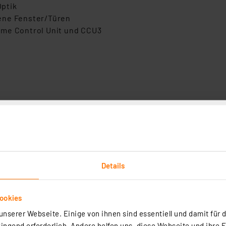
Optik
ene Fenster/Türen
ome Control Unit und CCU3
ren
raturabsenkung
Details
ookies
nserer Webseite. Einige von ihnen sind essentiell und damit für d
ngend erforderlich. Andere helfen uns, diese Webseite und ihre 