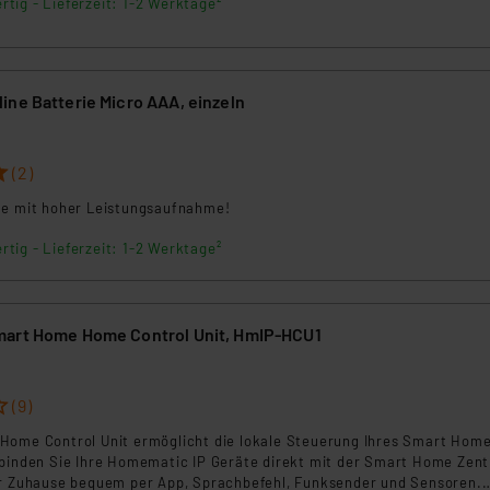
rtig - Lieferzeit: 1-2 Werktage²
ine Batterie Micro AAA, einzeln
(2)
te mit hoher Leistungsaufnahme!
rtig - Lieferzeit: 1-2 Werktage²
mart Home Home Control Unit, HmIP-HCU1
(9)
Home Control Unit ermöglicht die lokale Steuerung Ihres Smart Hom
rbinden Sie Ihre Homematic IP Geräte direkt mit der Smart Home Zent
hr Zuhause bequem per App, Sprachbefehl, Funksender und Sensoren.