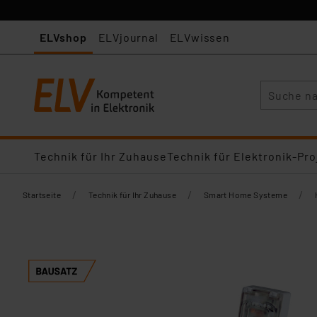
ELVshop
ELVjournal
ELVwissen
Suche
Technik für Ihr Zuhause
Technik für Elektronik-Pro
/
/
/
Startseite
Technik für Ihr Zuhause
Smart Home Systeme