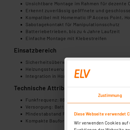
Unsichtbare Montage im Rahmen für dezente 
Erkennt zuverlässig geöffnete und geschloss
Kompatibel mit Homematic IP Access Point, H
Sabotagekontakt für Manipulationsschutz
Batteriebetrieben, bis zu 4 Jahre Laufzeit
Einfache Montage mit Klebestreifen
Einsatzbereich
Sicherheitsüberwachung von Fenstern und Tü
Heizungssteuerung mit automatischer Tempe
Integration in Homematic IP Smart Home
Technische Attribute
Zustimmung
Funkfrequenz: 868 MHz, Reichweite bis 230 m
Versorgung: Batterie (typ. 4 Jahre Laufzeit)
Mindestabstand Rahmen/Flügel: 15 mm
Diese Webseite verwendet C
Kompakte Bauform für verdeckten Einbau
Wir verwenden Cookies auf u
Funktionen der Webseite zwi