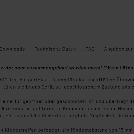
Downloads
Technische Daten
FAQ
Angaben zur
atz, der noch zusammengebaut werden muss! **
Kein Löten 
DO-I ist die perfekte Lösung für eine unauffällige Über
 -türen bleibt das Gerät bei geschlossenem Zustand unsi
r eine Tür geöffnet oder geschlossen ist, und überträgt d
er Ihre Fenster und Türen. In Kombination mit einem Home
Für zusätzliche Sicherheit sorgt die Möglichkeit, bei g
it Klebestreifen befestigt, ein Mindestabstand von 15 mm