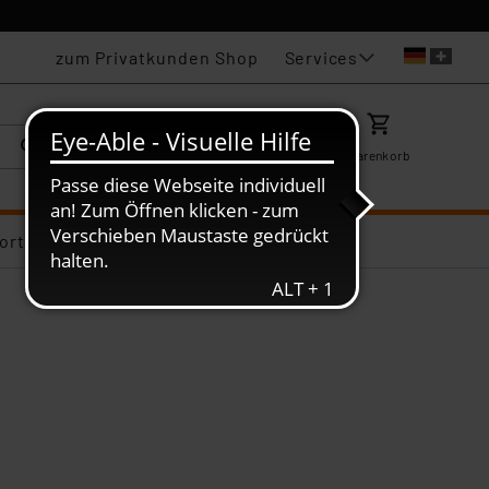
Services
zum Privatkunden Shop
Karriere
Mein ELV
Merkzettel
Warenkorb
ortiments-Deals