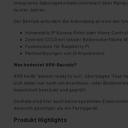
integrierte Sabotagekontakt informiert über Manipu
zu vier Jahren.
Der Betrieb erfordert die Anbindung an eine der f
Homematic IP Access Point oder Home Control
Zentrale CCU3 mit lokaler Bedienoberfläche 
Funkmodule für Raspberry Pi
Partnerlösungen von Drittanbietern
Was bedeutet ARR-Bausatz?
ARR heißt "almost ready to run", übertragen "Fast-f
sich dabei nur noch um Anschluss- oder Bedieneleme
maschinell bestückt und geprüft.
Deshalb sind hier auch keine speziellen Elektronikk
dennoch günstiger als ein Fertiggerät.
Produkt Highlights