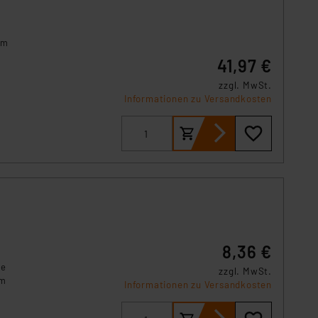
s Land mit unzureichendem
örden personenbezogene
r Europäer bestehen.
em
ln der Europäischen
41,97 €
 Art der übermittelten
zzgl. MwSt.
Informationen zu Versandkosten
8,36 €
te
zzgl. MwSt.
um
Informationen zu Versandkosten