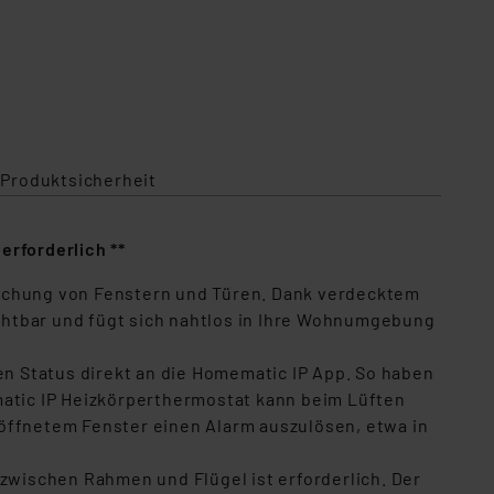
 Produktsicherheit
erforderlich **
wachung von Fenstern und Türen. Dank verdecktem
chtbar und fügt sich nahtlos in Ihre Wohnumgebung
en Status direkt an die Homematic IP App. So haben
matic IP Heizkörperthermostat kann beim Lüften
eöffnetem Fenster einen Alarm auszulösen, etwa in
 zwischen Rahmen und Flügel ist erforderlich. Der