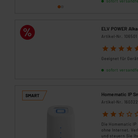
sofort versandfe
ELV POWER Alkal
Artikel-Nr. 106501
1
2
3
4
5
Geeignet für Gerä
sofort versandfe
Homematic IP S
Artikel-Nr. 160322
1
2
3
4
5
Die Homematic IP 
ohne Internet. Ve
und steuern Sie I