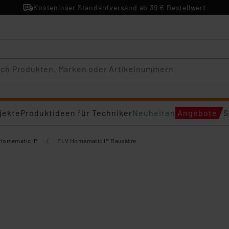
Kostenloser Standardversand ab 39 € Bestellwert
jekte
Produktideen für Techniker
Neuheiten
Angebote
S
/
Homematic IP
ELV Homematic IP Bausätze