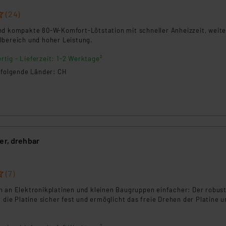
ngemessenheitsbeschluss der EU. Dies bedeutet, dass die USA al
(24)
rds eingestuft wird. So besteht etwa das Risiko, dass US-Beh
ammen verarbeiten, ohne dass hiergegen Klagemöglichkeiten fü
nd kompakte 80-W-Komfort-Lötstation mit schneller Anheizzeit, weit
en Dienstleistern stützt sich auf die Standarddatenschutzklause
lbereich und hoher Leistung.
nen Beurteilung der mit der Datenübermittlung, insbesondere der
rtig - Lieferzeit: 1-2 Werktage²
.“
n folgende Länder: CH
klärung
er, drehbar
(7)
n an Elektronikplatinen und kleinen Baugruppen einfacher: Der robus
t die Platine sicher fest und ermöglicht das freie Drehen der Platine 